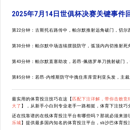
2025年7月14日世俱杯决赛关键事件
第22分钟：古斯托右路传中，帕尔默推射远角破门，切尔西
第30分钟：帕尔默中场连续摆脱防守，弧顶内内切推射死角
第43分钟：帕尔默直塞助攻，若昂-佩德罗单刀挑射破门，
第85分钟：若昂-内维斯防守中拽住库库雷利亚头发，主
最实用的体育投注技巧在这【
匹配下注详解，带你击败竞
大了
】，从新手小白到专业老手一路相挺，体育下注技巧分
还在找靠谱的在线体育投注平台有哪些吗？那就必须来游
乐城
】提供最多国内知名的体育投注平台，sb沙巴体育投