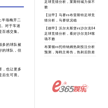
足球竞猜分析，莱斯特城力保不
他足球竞猜
败
【法甲】马赛vs布雷斯特足球竞
上半场梅开二
猜分析，马赛状况稳
列。对于车迷
【德甲】沃尔夫斯堡vs沙尔克04
是百感交集。
足球竞猜分析，看好沙尔克04客
场不败
颇多的球队被
布莱顿vs托特纳姆热刺投注分析
好的球队，但
预测，海鸥主将伤，热刺后防差
要，也让更多
是后生可畏。