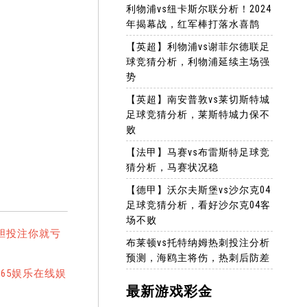
利物浦vs纽卡斯尔联分析！2024
年揭幕战，红军棒打落水喜鹊
【英超】利物浦vs谢菲尔德联足
球竞猜分析，利物浦延续主场强
势
【英超】南安普敦vs莱切斯特城
足球竞猜分析，莱斯特城力保不
败
【法甲】马赛vs布雷斯特足球竞
猜分析，马赛状况稳
【德甲】沃尔夫斯堡vs沙尔克04
足球竞猜分析，看好沙尔克04客
场不败
胆投注你就亏
布莱顿vs托特纳姆热刺投注分析
预测，海鸥主将伤，热刺后防差
365娱乐在线娱
最新游戏彩金