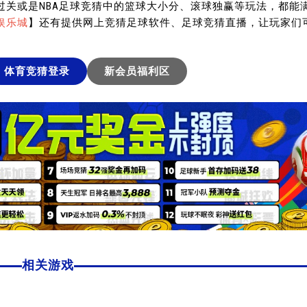
过关或是NBA足球竞猜中的篮球大小分、滚球独赢等玩法，都能
线娱乐城
】还有提供网上竞猜足球软件、足球竞猜直播，让玩家们
体育竞猜登录
新会员福利区
相关游戏