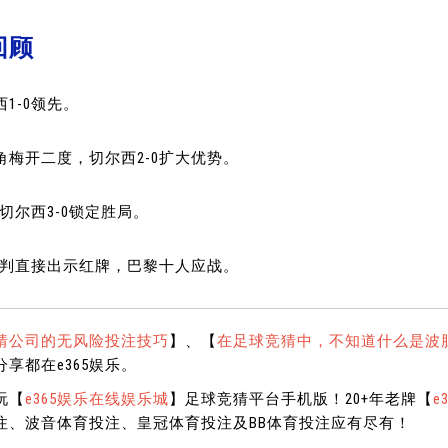
回顾
1-0领先。
梅开二度，切尔西2-0扩大优势。
切尔西3-0锁定胜局。
裁判直接出示红牌，巴黎十人应战。
猜公司的无风险投注技巧
】、【
在足球竞猜中，不知道什么是波
享都在e365娱乐。
玩【
e365娱乐在线娱乐城
】足球竞猜平台手机版！20+年老牌【
e
注、波音体育投注、皇冠体育投注及BB体育投注应有尽有！