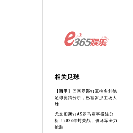
相关足球
【西甲】巴塞罗那vs瓦拉多利德
足球竞猜分析，巴塞罗那主场大
胜
尤文图斯vsAS罗马赛事投注分
析！2023年封关战，斑马军全力
抢胜