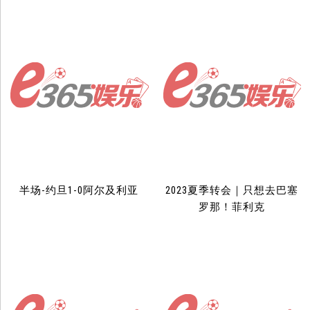
半场-约旦1-0阿尔及利亚
2023夏季转会｜只想去巴塞
罗那！菲利克