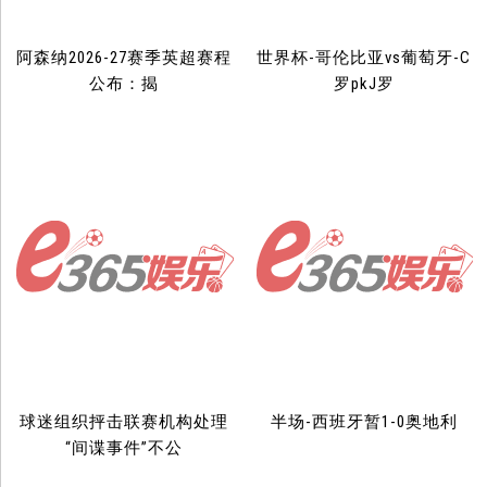
阿森纳2026-27赛季英超赛程
世界杯-哥伦比亚vs葡萄牙-C
公布：揭
罗pkJ罗
球迷组织抨击联赛机构处理
半场-西班牙暂1-0奥地利
“间谍事件”不公