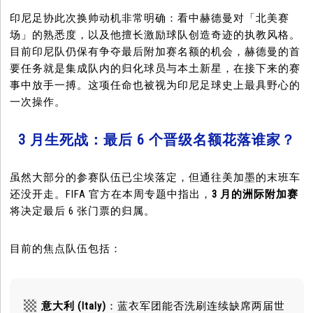
印尼足协此次换帅动机非常明确：看中赫德曼对「北美赛
场」的熟悉度，以及他擅长激励球队创造奇迹的执教风格。
目前印尼队仍保有争夺最后附加赛名额的机会，赫德曼的首
要任务就是集成队内的归化球员与本土新星，在接下来的赛
事中放手一搏。这项任命也被视为印尼足球史上最具野心的
一次操作。
3 月生死战：最后 6 个晋级名额花落谁家？
虽然大部分的参赛队伍已尘埃落定，但通往美加墨的末班车
还没开走。FIFA 官方在本周专题中指出，
3 月的洲际附加赛
将决定最后 6 张门票的归属。
目前的焦点队伍包括：
意大利 (Italy)
：蓝衣军团能否洗刷连续缺席两届世