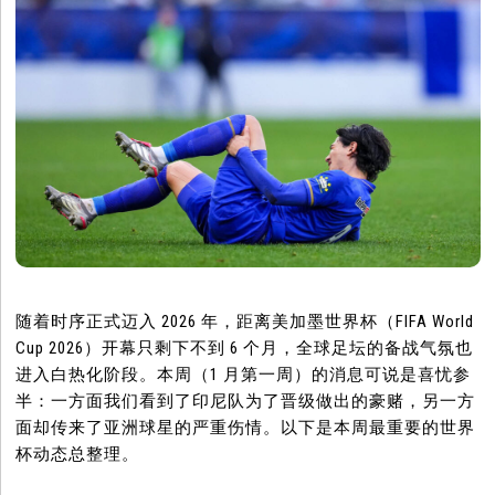
随着时序正式迈入 2026 年，距离美加墨世界杯（FIFA World
Cup 2026）开幕只剩下不到 6 个月，全球足坛的备战气氛也
进入白热化阶段。本周（1 月第一周）的消息可说是喜忧参
半：一方面我们看到了印尼队为了晋级做出的豪赌，另一方
面却传来了亚洲球星的严重伤情。以下是本周最重要的世界
杯动态总整理。