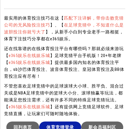
最实用的体育投注技巧在这【
匹配下注详解，带你击败竞猜
公司的无风险投注技巧
】、【
在足球竞猜中，不知道什么是
波胆投注你就亏大了
】，从新手小白到专业老手一路相挺，
体育下注技巧分享都在e365娱乐。
还在找靠谱的在线体育投注平台有哪些吗？那就必须来游玩
【
e365娱乐在线娱乐城
】足球竞猜平台手机版！20+年老牌
【
e365娱乐在线娱乐城
】提供最多国内知名的体育投注平
台，sb沙巴体育投注、波音体育投注、皇冠体育投注及BB体
育投注应有尽有！
不管您喜欢足球竞猜中的足球滚球大小球、胜平负、混合过
关或是NBA足球竞猜中的篮球大小分、滚球独赢等玩法，都
能满足您投注需求，还有许多不同的特殊足球竞猜玩法。
【
e365娱乐在线娱乐城
】还有提供网上竞猜足球软件、足球
竞猜直播，让玩家们可随时随地体验。
回列表页
体育竞猜登录
新会员福利区