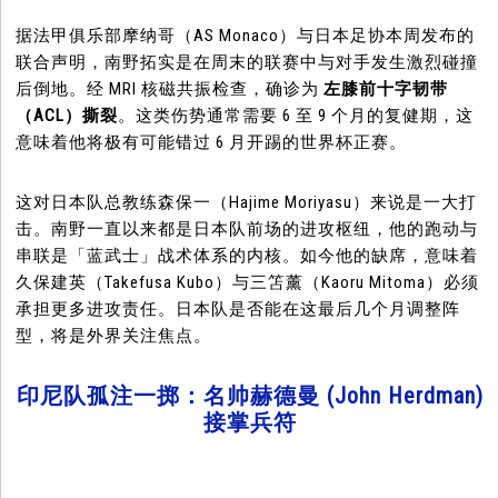
据法甲俱乐部摩纳哥（AS Monaco）与日本足协本周发布的
联合声明，南野拓实是在周末的联赛中与对手发生激烈碰撞
后倒地。经 MRI 核磁共振检查，确诊为
左膝前十字韧带
（ACL）撕裂
。这类伤势通常需要 6 至 9 个月的复健期，这
意味着他将极有可能错过 6 月开踢的世界杯正赛。
这对日本队总教练森保一（Hajime Moriyasu）来说是一大打
击。南野一直以来都是日本队前场的进攻枢纽，他的跑动与
串联是「蓝武士」战术体系的内核。如今他的缺席，意味着
久保建英（Takefusa Kubo）与三笘薰（Kaoru Mitoma）必须
承担更多进攻责任。日本队是否能在这最后几个月调整阵
型，将是外界关注焦点。
印尼队孤注一掷：名帅赫德曼 (John Herdman)
接掌兵符