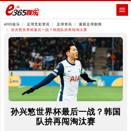
e365娱乐
足球竞彩资讯
足球资讯
最新足球新闻
孙兴慜世界杯最后一战？韩国队拚再闯淘汰赛
孙兴慜世界杯最后一战？韩国
队拚再闯淘汰赛