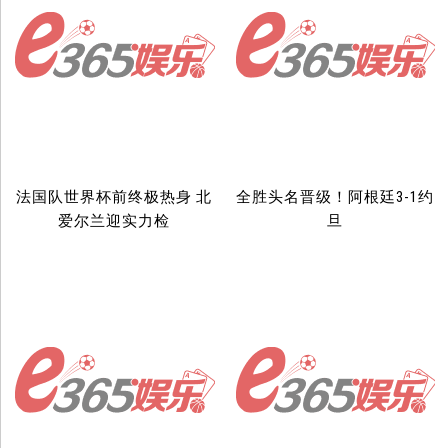
法国队世界杯前终极热身 北
全胜头名晋级！阿根廷3-1约
爱尔兰迎实力检
旦