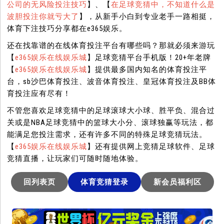
公司的无风险投注技巧
】、【
在足球竞猜中，不知道什么是
波胆投注你就亏大了
】，从新手小白到专业老手一路相挺，
体育下注技巧分享都在e365娱乐。
还在找靠谱的在线体育投注平台有哪些吗？那就必须来游玩
【
e365娱乐在线娱乐城
】足球竞猜平台手机版！20+年老牌
【
e365娱乐在线娱乐城
】提供最多国内知名的体育投注平
台，sb沙巴体育投注、波音体育投注、皇冠体育投注及BB体
育投注应有尽有！
不管您喜欢足球竞猜中的足球滚球大小球、胜平负、混合过
关或是NBA足球竞猜中的篮球大小分、滚球独赢等玩法，都
能满足您投注需求，还有许多不同的特殊足球竞猜玩法。
【
e365娱乐在线娱乐城
】还有提供网上竞猜足球软件、足球
竞猜直播，让玩家们可随时随地体验。
回列表页
体育竞猜登录
新会员福利区