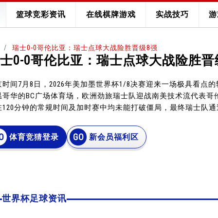
篮球竞彩资讯
在线棋牌游戏
实战技巧
游
讯
瑞士0-0哥伦比亚：瑞士点球大战险胜晋级8强
NBA新闻
足球世界杯
BB棋牌
士0-0哥伦比亚：瑞士点球大战险胜晋
京时间7月8日，2026年美加墨世界杯1/8决赛迎来一场极具看点
最新消息
世界杯足球资讯
游戏介绍
賽
英
温哥华的BC广场体育场，欧洲劲旅瑞士队迎战南美技术流代表哥
NBA交易转会
奥运会足球
球
西
在120分钟的常规时间及加时赛中均未能打破僵局，最终瑞士队通
NBA竞猜
球
法
NBA球队
薪
德
体育竞猜登录
新会员福利区
NBA球员
新
意
欧
欧
欧
世界杯足球资讯
世