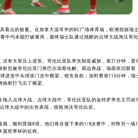
一场极具看点的较量。在加拿大温哥华的BC广场体育场，欧洲劲旅瑞
时赛中均未能打破僵局，最终瑞士队通过残酷的点球大战淘汰哥
，没有大举压上进攻。哥伦比亚队率先制造威胁，第21分钟，普
抽射也被哥伦比亚门将巴尔加斯化解。易边再战，场面依旧胶着
角球进攻中头球攻门击中横梁，错失良机；加时赛第115分钟，瑞
脚抽射打飞出了横梁。
生拖入点球大战。点球大战中，哥伦比亚队的金特罗率先主罚命
在点球大战中的出色表现，惊险淘汰哥伦比亚。
颈，顺利晋级8强。他们将在接下来的1/4决赛中，对阵另一场1
本届世界杯的征程。