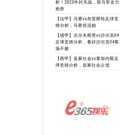
析！2023年封关战，斑马军全力
他足球竞猜
抢胜
【法甲】马赛vs布雷斯特足球竞
猜分析，马赛状况稳
【德甲】沃尔夫斯堡vs沙尔克04
足球竞猜分析，看好沙尔克04客
场不败
【西甲】皇家社会vs莱加内斯足
球竞猜分析，皇家社会占优