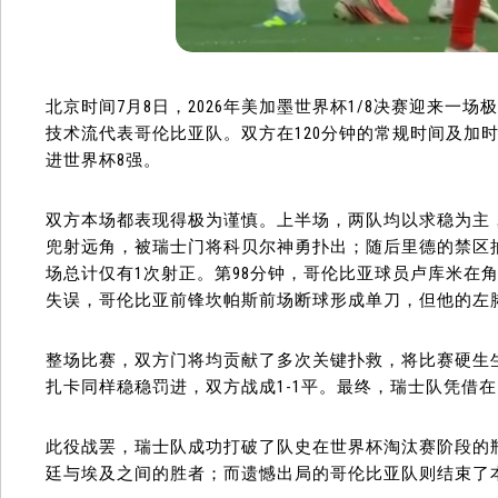
北京时间7月8日，2026年美加墨世界杯1/8决赛迎来
技术流代表哥伦比亚队。双方在120分钟的常规时间及加
进世界杯8强。
双方本场都表现得极为谨慎。上半场，两队均以求稳为主
兜射远角，被瑞士门将科贝尔神勇扑出；随后里德的禁区
场总计仅有1次射正。第98分钟，哥伦比亚球员卢库米在
失误，哥伦比亚前锋坎帕斯前场断球形成单刀，但他的左
整场比赛，双方门将均贡献了多次关键扑救，将比赛硬生
扎卡同样稳稳罚进，双方战成1-1平。最终，瑞士队凭借
此役战罢，瑞士队成功打破了队史在世界杯淘汰赛阶段的瓶
廷与埃及之间的胜者；而遗憾出局的哥伦比亚队则结束了