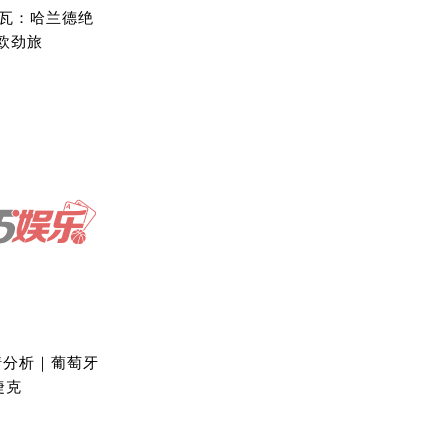
迪瓦：哈兰德绝
欧劲旅
竞猜分析｜葡萄牙
.捷克