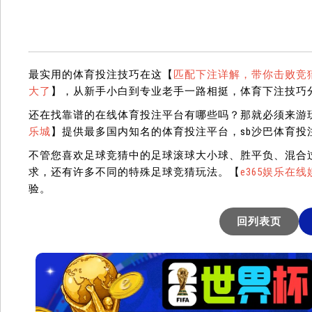
最实用的体育投注技巧在这【
匹配下注详解，带你击败竞
大了
】，从新手小白到专业老手一路相挺，体育下注技巧分
还在找靠谱的在线体育投注平台有哪些吗？那就必须来游
乐城
】提供最多国内知名的体育投注平台，sb沙巴体育投
不管您喜欢足球竞猜中的足球滚球大小球、胜平负、混合
求，还有许多不同的特殊足球竞猜玩法。【
e365娱乐在
验。
回列表页