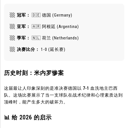
冠军：
🇩🇪 德国 (Germany)
亚军：
🇦🇷 阿根廷 (Argentina)
季军：
🇳🇱 荷兰 (Netherlands)
决赛比分：
1-0 (延长赛)
历史时刻：米内罗惨案
这届最让人印象深刻的是准决赛德国以
7-1
血洗地主巴西
队。这场比赛展示了当一支球队在战术纪律和心理素质达到
顶峰时，能产生多大的破坏力。
📊 给 2026 的启示