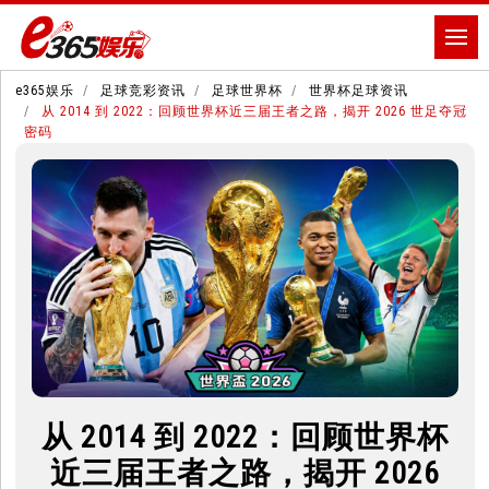
e365娱乐
足球竞彩资讯
足球世界杯
世界杯足球资讯
从 2014 到 2022：回顾世界杯近三届王者之路，揭开 2026 世足夺冠
密码
从 2014 到 2022：回顾世界杯
近三届王者之路，揭开 2026