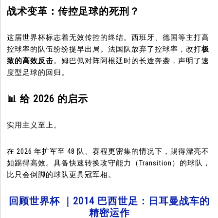
战术变革：传控足球的死刑？
这届世界杯标志着无效传控的终结。西班牙、德国等主打高
控球率的队伍纷纷提早出局。法国队放弃了控球率，改打
极
致的高效反击
。姆巴佩对阵阿根廷时的长途奔袭，声明了速
度型足球的回归。
📊 给 2026 的启示
实用主义至上。
在 2026 年扩军至 48 队、赛程更密集的情况下，踢得漂亮不
如踢得高效。具备快速转换攻守能力（Transition）的球队，
比只会倒脚的球队更具冠军相。
回顾世界杯 ｜2014 巴西世足：日耳曼战车的
精密运作