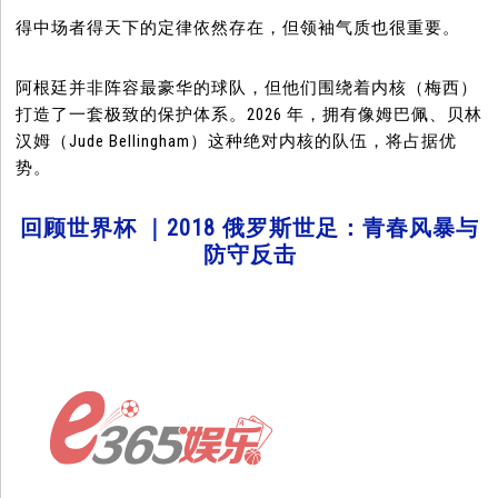
得中场者得天下的定律依然存在，但领袖气质也很重要。
阿根廷并非阵容最豪华的球队，但他们围绕着内核（梅西）
打造了一套极致的保护体系。2026 年，拥有像姆巴佩、贝林
汉姆（Jude Bellingham）这种绝对内核的队伍，将占据优
势。
回顾世界杯 ｜2018 俄罗斯世足：青春风暴与
防守反击