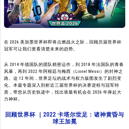
在 2026 美加墨世界杯即将点燃战火之际，回顾
历届世界杯
冠军
可让我们更看清楚未来的趋势。
从 2014 年德国队的团队精密运作，到 2018 年法国队的青春
风暴，再到 2022 年阿根廷与梅西（Lionel Messi）的封神之
路。这 12 年间，世界足坛的战术与权力版图发生了剧烈变
化。本篇专题深入剖析近三届世界杯的决赛进程与冠军特
质，带您从历史轨迹中，找出谁最有机会在 2026 年捧起大
力神杯。
回顾世界杯 ｜2022 卡塔尔世足：诸神黄昏与
球王加冕