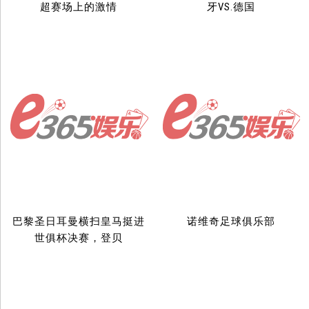
超赛场上的激情
牙VS.德国
巴黎圣日耳曼横扫皇马挺进
诺维奇足球俱乐部
世俱杯决赛，登贝