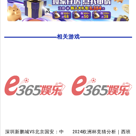
相关游戏
深圳新鹏城VS北京国安：中
2024欧洲杯竞猜分析｜西班