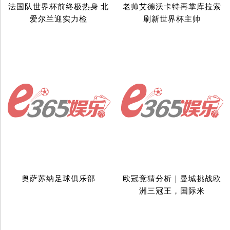
法国队世界杯前终极热身 北
老帅艾德沃卡特再掌库拉索
爱尔兰迎实力检
刷新世界杯主帅
奥萨苏纳足球俱乐部
欧冠竞猜分析｜曼城挑战欧
洲三冠王，国际米