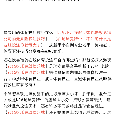
最实用的体育投注技巧在这【
匹配下注详解，带你击败竞猜
公司的无风险投注技巧
】、【
在足球竞猜中，不知道什么是
波胆投注你就亏大了
】，从新手小白到专业老手一路相挺，
体育下注技巧分享都在e365娱乐。
还在找靠谱的在线体育投注平台有哪些吗？那就必须来游玩
【
e365娱乐在线娱乐城
】足球竞猜平台手机版！20+年老牌
【
e365娱乐在线娱乐城
】提供最多国内知名的体育投注平
台，sb沙巴体育投注、波音体育投注、皇冠体育投注及BB体
育投注应有尽有！
不管您喜欢足球竞猜中的足球滚球大小球、胜平负、混合过
关或是NBA足球竞猜中的篮球大小分、滚球独赢等玩法，都
能满足您投注需求，还有许多不同的特殊足球竞猜玩法。
【
e365娱乐在线娱乐城
】还有提供网上竞猜足球软件、足球