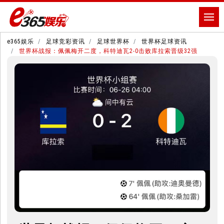
e365娱乐
足球竞彩资讯
足球世界杯
世界杯足球资讯
世界杯战报：佩佩梅开二度，科特迪瓦2-0击败库拉索晋级32强