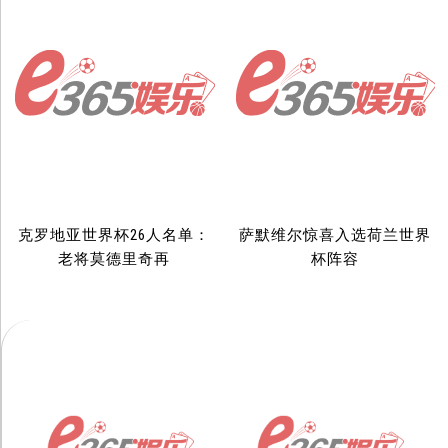
克罗地亚世界杯26人名单：
萨默维尔惊喜入选荷兰世界
老将莫德里奇再
杯阵容