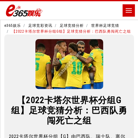
e365娱乐
足球竞彩资讯
足球竞猜分析
世界杯足球竞猜
【2022卡塔尔世界杯分组G组】足球竞猜分析：巴西队勇闯死亡之组
【2022卡塔尔世界杯分组G
组】足球竞猜分析：巴西队勇
闯死亡之组
2022卡塔尔世界杯分组【G】由巴西队、瑞士队、塞尔