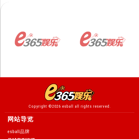
Copyright ©2026 esball all rights reserved.
网站导览
esball品牌