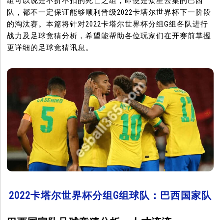
组可以说是不折不扣的死亡之组，即使是众星云集的巴西
队，都不一定保证能够顺利晋级2022卡塔尔世界杯下一阶段
的淘汰赛。本篇将针对2022卡塔尔世界杯分组G组各队进行
战力及足球竞猜分析，希望能帮助各位玩家们在开赛前掌握
更详细的足球竞猜讯息。
2022卡塔尔世界杯分组G组球队：巴西国家队