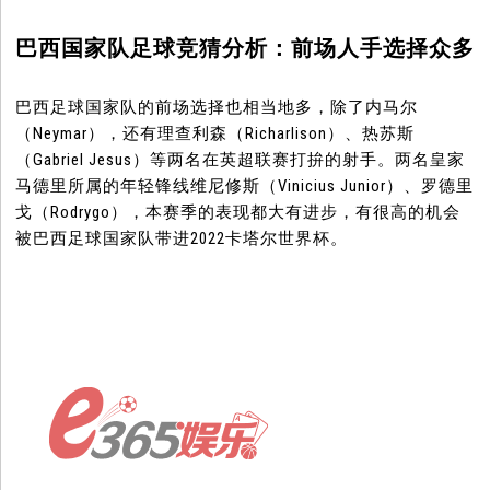
巴西国家队足球竞猜分析：前场人手选择众多
巴西足球国家队的前场选择也相当地多，除了内马尔
（Neymar），还有理查利森（Richarlison）、热苏斯
（Gabriel Jesus）等两名在英超联赛打拚的射手。两名皇家
马德里所属的年轻锋线维尼修斯（Vinicius Junior）、罗德里
戈（Rodrygo），本赛季的表现都大有进步，有很高的机会
被巴西足球国家队带进2022卡塔尔世界杯。