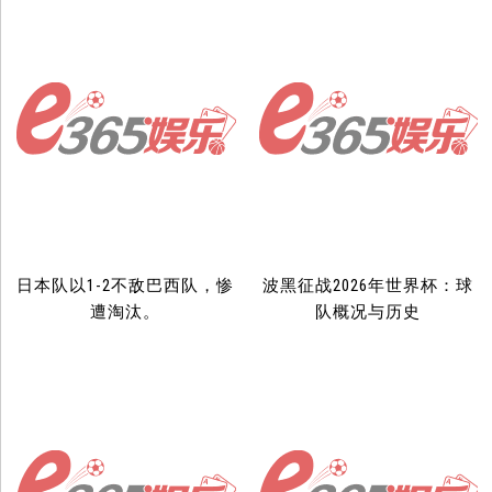
日本队以1-2不敌巴西队，惨
波黑征战2026年世界杯：球
遭淘汰。
队概况与历史