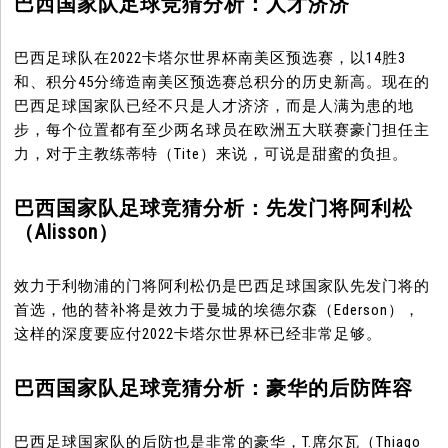
巴西国家队足球竞猜分析：人才济济
巴西足球队在2022卡塔尔世界杯南美区预选赛，以14胜3
和、积分45分缔造南美区预选赛总积分的历史新高。现在的
巴西足球国家队已经不只是人才济济，而是人满为患的地
步，每个位置都有至少两名球员在欧洲五大联赛豪门担任主
力，对于主教练蒂特（Tite）来说，可说是甜蜜的负担。
巴西国家队足球竞猜分析：先发门将阿利松
（Alisson）
效力于利物浦的门将阿利松仍是巴西足球国家队先发门将的
首选，他的替补将是效力于曼城的埃德尔森（Ederson），
这样的深度要应付2022卡塔尔世界杯已经非常足够。
巴西国家队足球竞猜分析：豪华的后防阵容
巴西足球国家队的后防也是非常的豪华，T.席尔瓦（Thiago