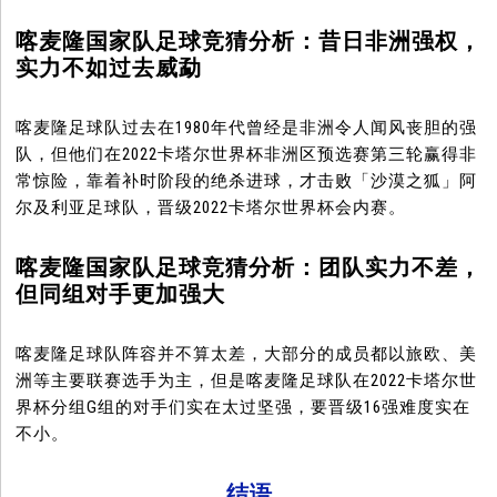
喀麦隆国家队足球竞猜分析：昔日非洲强权，
实力不如过去威勐
喀麦隆足球队过去在1980年代曾经是非洲令人闻风丧胆的强
队，但他们在2022卡塔尔世界杯非洲区预选赛第三轮赢得非
常惊险，靠着补时阶段的绝杀进球，才击败「沙漠之狐」阿
尔及利亚足球队，晋级2022卡塔尔世界杯会内赛。
喀麦隆国家队足球竞猜分析：团队实力不差，
但同组对手更加强大
喀麦隆足球队阵容并不算太差，大部分的成员都以旅欧、美
洲等主要联赛选手为主，但是喀麦隆足球队在2022卡塔尔世
界杯分组G组的对手们实在太过坚强，要晋级16强难度实在
不小。
结语