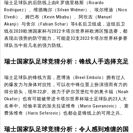
瑞士足球队的后防线上由R.罗德里格斯（Ricardo
Rodriguez）、维德梅尔（Silvan Widmer）、埃尔维迪（Nico
Elvedi）、姆巴布（Kevin Mbabu）、阿坎吉（Manuel
Akanji）与舍尔（Fabian Schar）等6名后卫组成，这组后卫
线在2020欧洲国家杯与2022卡塔尔世界杯欧洲区预选赛，都
表现出强势的防守能力，可能是32支2022卡塔尔世界杯参赛
球队当中前几名的强力防线。
瑞士国家队足球竞猜分析：锋线人手选择充足
瑞士足球队的锋线方面，恩博洛（Breel Embolo）拥有过人
的爆发力与身体对抗性，可以在中锋位置上扮演强而有力的
得分箭头，现年22岁、效力于萨尔茨堡红牛的奥卡福（Noah
Okafor）也有可能被带进卡塔尔世界杯瑞士足球队的23人大
名单中。经验丰富的加夫拉诺维奇（Mario Gavranovic）、塞
费洛维奇（Haris Seferovic）也都会是锋线上的可用之兵。
瑞士国家队足球竞猜分析：令人感到难缠的国