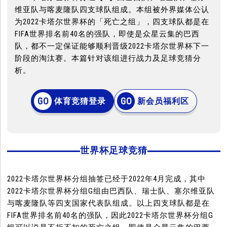
维亚队与喀麦隆队四支球队组成。本组被外界媒体公认
为2022卡塔尔世界杯的「死亡之组」，四支球队都是在
FIFA世界排名前40名的强队，即使是众星云集的巴西
队，都不一定保证能够顺利晋级2022卡塔尔世界杯下一
阶段的淘汰赛。本篇针对该组进行战力及足球竞猜分
析。
体育竞猜登录
新会员福利区
世界杯足球竞猜
2022卡塔尔世界杯分组抽签已经于2022年4月完成，其中
2022卡塔尔世界杯分组G组由巴西队、瑞士队、塞尔维亚队
与喀麦隆队等四支国家代表队组成。以上四支球队都是在
FIFA世界排名前40名的强队，因此2022卡塔尔世界杯分组G