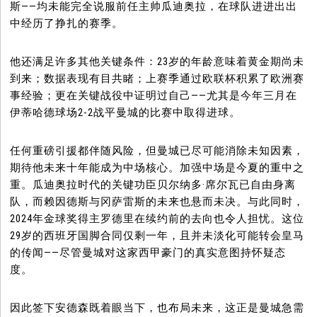
斯——均未能完全说服前任主帅瓜迪奥拉，在球队进进出出
中经历了挣扎的赛季。
他还满足许多其他关键条件：23岁的年龄意味着黄金期尚未
到来；数据表现有目共睹；上赛季通过欧联杯积累了欧洲赛
事经验；更在关键战役中证明过自己——尤其是今年三月在
伊蒂哈德球场2-2战平曼城的比赛中取得进球。
任何重磅引援都伴随风险，但曼城已尽可能消除未知因素，
期待他未来十年能成为中场核心。加强中场是今夏的重中之
重。瓜迪奥拉时代的关键功臣贝尔纳多·席尔瓦已自由身离
队，而赖因德斯与冈萨雷斯的未来也悬而未决。与此同时，
2024年金球奖得主罗德里在续约前的去向也令人担忧。这位
29岁的西班牙国脚合同仅剩一年，且并未淡化可能转会皇马
的传闻——尽管曼城对这家西甲豪门的真实意图持怀疑态
度。
因此签下安德森既着眼当下，也布局未来，这正是曼城急需