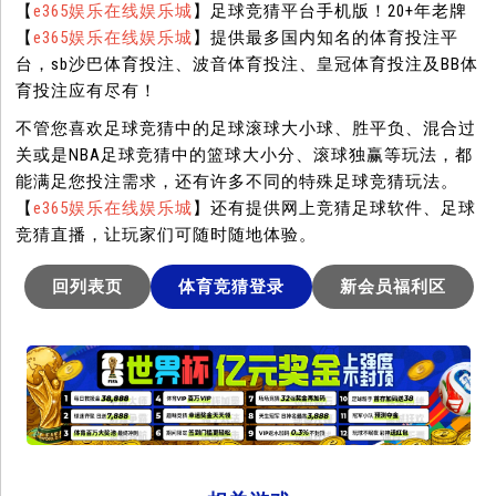
【
e365娱乐在线娱乐城
】足球竞猜平台手机版！20+年老牌
【
e365娱乐在线娱乐城
】提供最多国内知名的体育投注平
台，sb沙巴体育投注、波音体育投注、皇冠体育投注及BB体
育投注应有尽有！
不管您喜欢足球竞猜中的足球滚球大小球、胜平负、混合过
关或是NBA足球竞猜中的篮球大小分、滚球独赢等玩法，都
能满足您投注需求，还有许多不同的特殊足球竞猜玩法。
【
e365娱乐在线娱乐城
】还有提供网上竞猜足球软件、足球
竞猜直播，让玩家们可随时随地体验。
回列表页
体育竞猜登录
新会员福利区