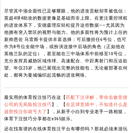
尽管其中场全面性已足够耀眼，他的进攻贡献却常被低估：
英超4球4助攻的数据更像是基础而非上限。在更注重控球权
的进攻体系下，安德森理应轻松提升这些数据——尤其因为
他拥有突入禁区的视野与能力。他的多面性将为预计上任的
新帅恩佐·马雷斯卡提供丰富选择：可后撤担任6号位，也可
作为8号位全能中场，或扮演连接中后场的角色（正如他在
英格兰队的定位），甚至能在三中场体系中前移至10号位，
充分发挥其威胁区域传球、高速配合、中距离射门和压迫欲
望。年仅23岁，他已展现出完整的技能包，无论被部署在何
处，都将为曼城编织起流畅的进攻网络。
最实用的体育投注技巧在这【
匹配下注详解，带你击败竞猜
公司的无风险投注技巧
】、【
在足球竞猜中，不知道什么是
波胆投注你就亏大了
】，从新手小白到专业老手一路相挺，
体育下注技巧分享都在e365娱乐。
还在找靠谱的在线体育投注平台有哪些吗？那就必须来游玩