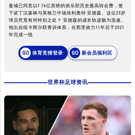
曼城已同意以1.16亿英镑的俱乐部历史最高转会费，签
下诺丁汉森林与英格兰中场埃利奥特·安德森。这位23岁
球员究竟有何特别之处？ 安德森的成长轨迹极为迅速。
他出自纽卡斯尔联青训体系，在那里效力11年后于2021
年完成一线
体育竞猜登录
新会员福利区
世界杯足球资讯