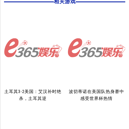
相关游戏
土耳其3-2美国：艾汉补时绝
波切蒂诺在美国队热身赛中
杀，土耳其逆
感受世界杯热情