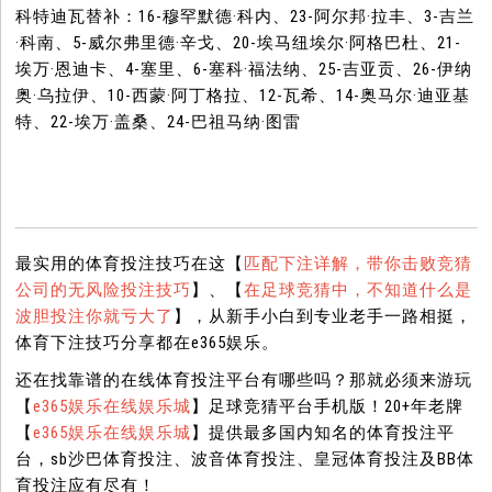
科特迪瓦替补：16-穆罕默德·科内、23-阿尔邦·拉丰、3-吉兰
·科南、5-威尔弗里德·辛戈、20-埃马纽埃尔·阿格巴杜、21-
埃万·恩迪卡、4-塞里、6-塞科·福法纳、25-吉亚贡、26-伊纳
奥·乌拉伊、10-西蒙·阿丁格拉、12-瓦希、14-奥马尔·迪亚基
特、22-埃万·盖桑、24-巴祖马纳·图雷
最实用的体育投注技巧在这【
匹配下注详解，带你击败竞猜
公司的无风险投注技巧
】、【
在足球竞猜中，不知道什么是
波胆投注你就亏大了
】，从新手小白到专业老手一路相挺，
体育下注技巧分享都在e365娱乐。
还在找靠谱的在线体育投注平台有哪些吗？那就必须来游玩
【
e365娱乐在线娱乐城
】足球竞猜平台手机版！20+年老牌
【
e365娱乐在线娱乐城
】提供最多国内知名的体育投注平
台，sb沙巴体育投注、波音体育投注、皇冠体育投注及BB体
育投注应有尽有！