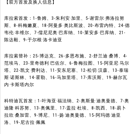
【双方首发及换人信息】
库拉索首发：1-鲁姆、3-朱利安·加里、5-谢雷尔·弗洛拉努
斯、8-科梅嫩夏、18-阿曼多·奥比斯波、20-布雷内特、24-德
韦伦·丰维尔、7-儒尼尼奥·巴库纳、10-莱安多·巴库纳、21-
陈达毅、9-于尔根·洛卡迪亚
库拉索替补：25-博达克、26-多恩布施、2-舒兰迪·桑博、4-
范埃马、23-里奇德利·巴佐尔、6-鲁梅拉图、15-阿亚尼·马尔
塔、22-凯文·费利达、11-安东尼塞、12-松切·汉森、13-泰瑞
斯·诺斯林、14-霍勒、16-马加里塔、17-库沃斯、19-赫尔瓦
内·卡斯塔内尔
科特迪瓦首发：1-叶海亚·福法纳、2-奥斯曼·迪奥曼德、7-奥
迪隆·科苏努、13-奥佩里、17-盖拉·杜埃、8-凯西、18-易卜
拉欣·桑加雷、9-博尼、11-扬·迪奥曼德、15-阿玛德·迪亚
洛、19-尼古拉·佩佩