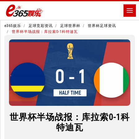
e365娱乐
足球竞彩资讯
足球世界杯
世界杯足球资讯
世界杯半场战报：库拉索0-1科特迪瓦
世界杯半场战报：库拉索0-1科
特迪瓦