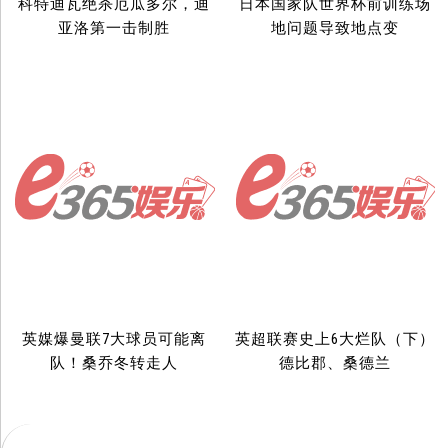
科特迪瓦绝杀厄瓜多尔，迪
日本国家队世界杯前训练场
亚洛第一击制胜
地问题导致地点变
英媒爆曼联7大球员可能离
英超联赛史上6大烂队（下）
队！桑乔冬转走人
德比郡、桑德兰