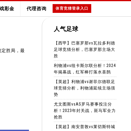
戏彩金
代理咨询
体育竞猜登录入口
人气足球
NBA排行榜
足球竞猜分析
KY开元棋牌
NBA选秀
足球资讯
【西甲】巴塞罗那vs瓦拉多利德
足球竞猜分析，巴塞罗那主场大
锁定胜局，最
季排行榜
超竞猜
游戏介绍
新秀球探报告
最新足球新闻
游戏
胜
队排行榜
甲竞猜
NBA选秀新闻
五大联赛新闻
利物浦vs纽卡斯尔联分析！2024
员排行榜
甲竞猜
NCAA新闻
足球赛事新闻
年揭幕战，红军棒打落水喜鹊
资排行榜
甲竞猜
NBA选秀前瞻
足球转会最新动态
【英超】利物浦vs谢菲尔德联足
球竞猜分析，利物浦延续主场强
乐游棋牌
秀排行榜
甲竞猜
选秀球员资料
五大联赛球队
势
冠杯竞猜
尤文图斯vsAS罗马赛事投注分
国联竞猜
游戏介绍
游戏
析！2023年封关战，斑马军全力
抢胜
国杯竞猜
【英超】南安普敦vs莱切斯特城
界杯足球竞猜