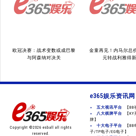
欧冠决赛：战术变数或成巴黎
金童再见！内马尔总价
与阿森纳对决关
元转战利雅得
e365娱乐资讯网
五大视讯平台
【BB
八大棋牌平台
【
K
牌】
十大电子平台
【BB
Copyright ©2026 esball all rights
子/TP电子/EG电子】
reserved.