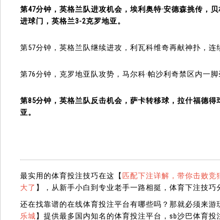
第47分钟，英格兰队进攻机会，埃利奥特·安德森挑传，
进球门，英格兰3-2克罗地亚。
第57分钟，英格兰队继续进攻，利瓦科维奇再献神扑，连
第76分钟，克罗地亚队攻势，马尔科·帕沙利奇禁区内一
第85分钟，英格兰队反击机会，萨卡转移球，拉什福德得
亚。
最实用的体育投注技巧在这【
匹配下注详解，带你击败竞
大了
】，从新手小白到专业老手一路相挺，体育下注技巧分
还在找靠谱的在线体育投注平台有哪些吗？那就必须来游
乐城
】提供最多国内知名的体育投注平台，sb沙巴体育投