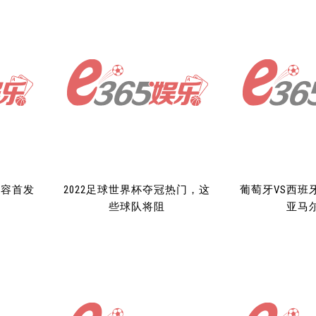
阵容首发
2022足球世界杯夺冠热门，这
葡萄牙VS西班
些球队将阻
亚马