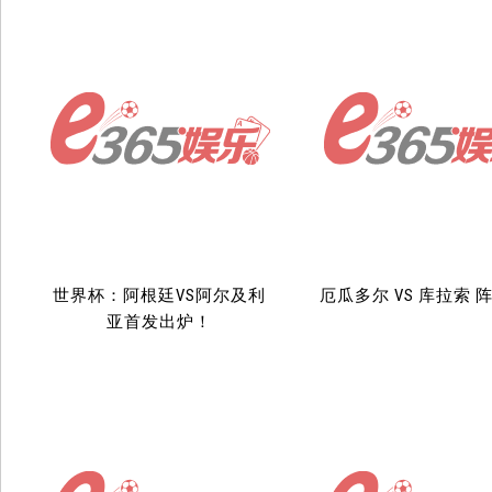
世界杯：阿根廷VS阿尔及利
厄瓜多尔 VS 库拉索 
亚首发出炉！