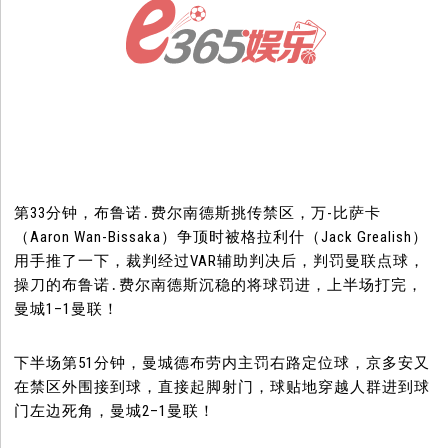
第33分钟，布鲁诺․费尔南德斯挑传禁区，万-比萨卡
（Aaron Wan-Bissaka）争顶时被格拉利什（Jack Grealish）
用手推了一下，裁判经过VAR辅助判决后，判罚曼联点球，
操刀的布鲁诺․费尔南德斯沉稳的将球罚进，上半场打完，
曼城1–1曼联！
下半场第51分钟，曼城德布劳内主罚右路定位球，京多安又
在禁区外围接到球，直接起脚射门，球贴地穿越人群进到球
门左边死角，曼城2–1曼联！