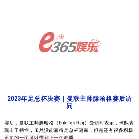
2023年足总杯决赛｜曼联主帅滕哈格赛后访
问
赛后，曼联主帅滕哈格（Erik Ten Hag）受访时表示，球队表
现出了韧性，虽然没能赢得足总杯冠军，但是还有很多积极
正向的一面可以带到下一个赛季。