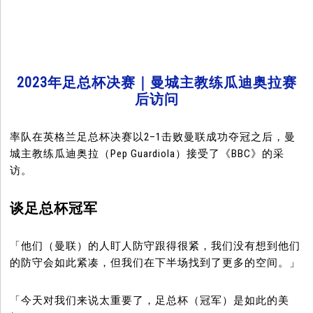
2023年足总杯决赛｜曼城主教练瓜迪奥拉赛
后访问
率队在英格兰足总杯决赛以2–1击败曼联成功夺冠之后，曼
城主教练瓜迪奥拉（Pep Guardiola）接受了《BBC》的采
访。
谈足总杯冠军
「他们（曼联）的人盯人防守跟得很紧，我们没有想到他们
的防守会如此紧凑，但我们在下半场找到了更多的空间。」
「今天对我们来说太重要了，足总杯（冠军）是如此的美