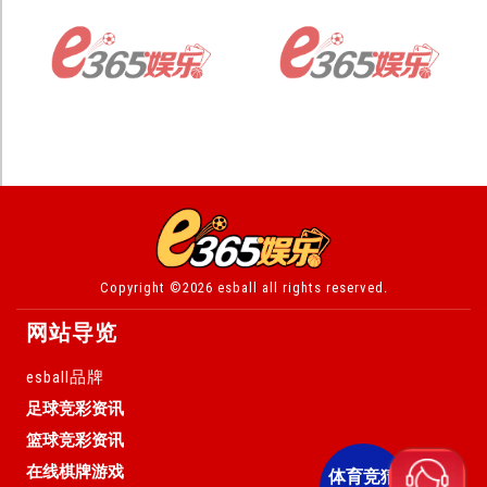
Copyright ©2026 esball all rights reserved.
网站导览
esball品牌
足球竞彩资讯
篮球竞彩资讯
足球世界杯
在线棋牌游戏
体育竞猜
NBA新闻