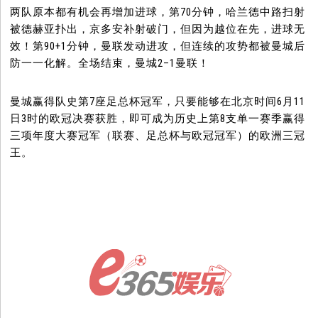
两队原本都有机会再增加进球，第70分钟，哈兰德中路扫射
被德赫亚扑出，京多安补射破门，但因为越位在先，进球无
效！第90+1分钟，曼联发动进攻，但连续的攻势都被曼城后
防一一化解。全场结束，曼城2–1曼联！
曼城赢得队史第7座足总杯冠军，只要能够在北京时间6月11
日3时的欧冠决赛获胜，即可成为历史上第8支单一赛季赢得
三项年度大赛冠军（联赛、足总杯与欧冠冠军）的欧洲三冠
王。