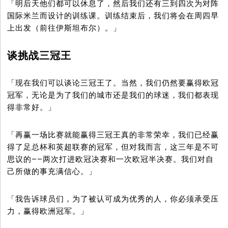
「明后天他们都可以休息了，然后我们还有三到四次为对阵
国际米兰而设计的训练课。训练结束后，我们将会在周四早
上出发（前往伊斯坦布尔）。」
谈挑战三冠王
「现在我们可以谈论三冠王了。当然，我们仍然要赢得欧冠
冠军，无论是为了我们的城市还是我们的球迷，我们都表现
得非常好。」
「再赢一场比赛就能赢得三冠王真的非常荣幸，我们已经赢
得了足总杯和英超联赛的冠军，但对我而言，这三年是不可
思议的——两次打进欧冠决赛和一次欧冠半决赛。我们对自
己所做的事充满信心。」
「我告诉球员们，为了被认可成为优秀的人，你必须承受压
力，赢得欧洲冠军。」