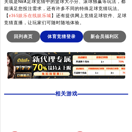
关或是NBA足球竞猜中的篮球大小分、滚球独赢等玩法，都
能满足您投注需求，还有许多不同的特殊足球竞猜玩法。
【
e365娱乐在线娱乐城
】还有提供网上竞猜足球软件、足球
竞猜直播，让玩家们可随时随地体验。
回列表页
体育竞猜登录
新会员福利区
相关游戏