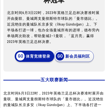
杯冠军
北京时间6月3日22时，2023年英格兰足总杯决赛准时展
开由曼联、曼城两支曼彻斯特市球队的「曼市德比」。
近况绝佳的曼城队长京多安（İlkay Gündoğan）上、下
半场各打进一球，包办全场曼城所有的进球，德布劳内
单场两次助攻，帮助曼城2–1曼联，「蓝月亮」赢得
2023年英格兰足总杯决赛。
体育竞猜登录
新会员福利区
五大联赛新闻
北京时间6月3日22时，2023年英格兰足总杯决赛准时展开由
曼联、曼城两支曼彻斯特市球队的「曼市德比」。近况绝佳
的曼城队长京多安（İlkay Gündoğan）上、下半场各打进一