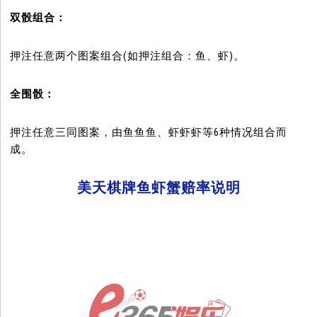
双骰组合：
押注任意两个图案组合(如押注组合：鱼、虾)。
全围骰：
押注任意三同图案，由鱼鱼鱼、虾虾虾等6种情况组合而
成。
美天棋牌鱼虾蟹赔率说明