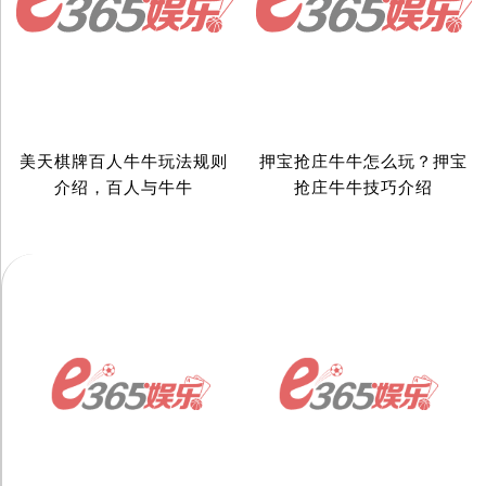
美天棋牌百人牛牛玩法规则
押宝抢庄牛牛怎么玩？押宝
介绍，百人与牛牛
抢庄牛牛技巧介绍