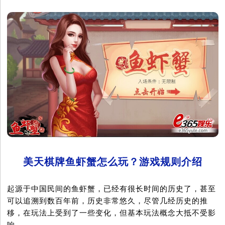
美天棋牌鱼虾蟹怎么玩？游戏规则介绍
起源于中国民间的鱼虾蟹，已经有很长时间的历史了，甚至
可以追溯到数百年前，历史非常悠久，尽管几经历史的推
移，在玩法上受到了一些变化，但基本玩法概念大抵不受影