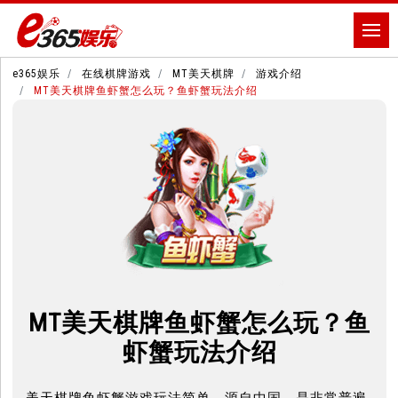
e365娱乐
在线棋牌游戏
MT美天棋牌
游戏介绍
MT美天棋牌鱼虾蟹怎么玩？鱼虾蟹玩法介绍
MT美天棋牌鱼虾蟹怎么玩？鱼
虾蟹玩法介绍