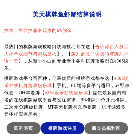
美天棋牌鱼虾蟹结算说明
抽水：平台抽赢家玩家的5%佣金。
最热门的棋牌游戏攻略口诀与技巧都在这【
告诉你百人骰宝
大小单双细节与游戏技巧
】、【
牌九必胜口诀技巧与牌九术
语一览
】，从新手小白到专业老手各种棋牌攻略都在e365娱
乐。
棋牌游戏平台百百种，但最优质的棋牌游戏都在这【
e365娱
乐在线棋牌游戏娱乐城
】手机、PC端等多平台适用，狂野赚
钱去！20+年老牌【
e365娱乐在线娱乐城
】提供最多国内知
名的在线棋牌游戏平台与投注需求，BB棋牌、KY开元棋牌、
二次元KX凯旋棋牌、MT美天棋牌与乐游棋牌，棋牌游戏多
元多样应有尽有！
回列表页
棋牌游戏注册
新会员福利区