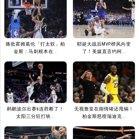
痛批霍姆葛伦「打太软」柏
耶诞大战后MVP榜风向变
金斯：马刺根本在...
了！美媒直言约柯...
鹈鹕波尔出赛6连胜断了！
无视詹皇在闹情绪还甩锅！
太阳三分狂打铁...
柏金斯怒喷瑞迪克...