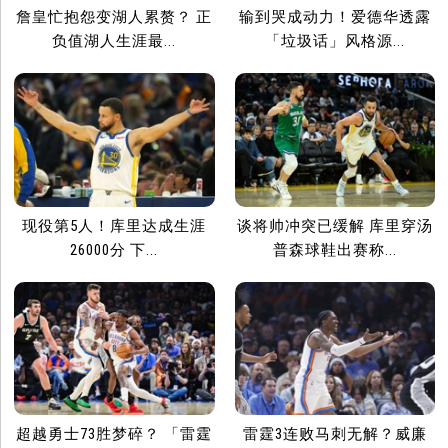
詹皇忙抱怨变湖人累赘？ 正
输到哭成动力！爱德华透露
负值湖人生涯最...
「垃圾话」风格源...
现役第5人！库里达成生涯
谈将帅冲突已缓解 库里穿汤
26000分 下...
普森球鞋出赛称...
超越勇士73胜梦碎？ 「雷霆
雷霆3连败马刺无解？威廉