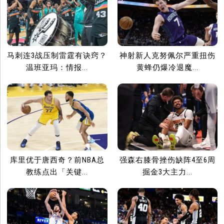
马刺连3战压制雷霆有诀窍？
神射新人克努佩尔严重扭伤
温班亚玛：情报...
黄蜂仍爆冷退魔...
库里优于唐西奇？前NBA总
强森右膝骨挫伤缺阵4至6周
教练点出「关键...
掘金3大主力...