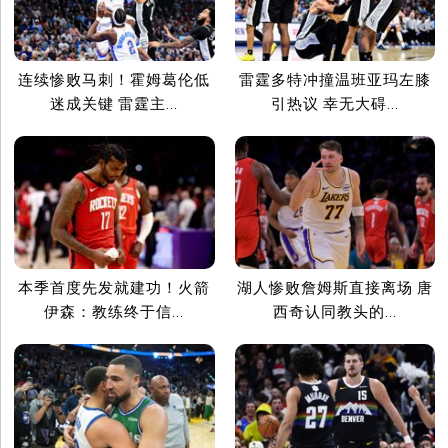
连续惨败马刺！霍姆葛伦低
雷霆多特冲撞温班亚玛左膝
迷成关键 雷霆主...
引热议 幸无大碍...
本季首度先发就建功！火箭
湖人惨败詹姆斯直接离场 唐
伊森：教练终于信...
西奇认同教头的...