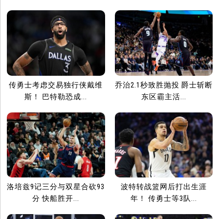
传勇士考虑交易独行侠戴维
乔治2.1秒致胜抛投 爵士斩断
斯！ 巴特勒恐成...
东区霸主活...
洛培兹9记三分与双星合砍93
波特转战篮网后打出生涯
分 快船胜开...
年！ 传勇士等3队...