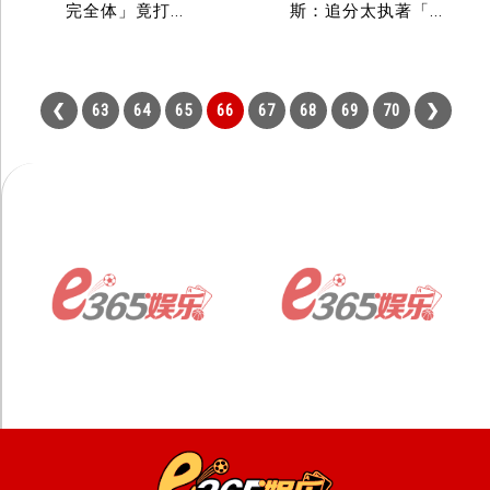
完全体」竟打...
斯：追分太执著「...
63
64
65
66
67
68
69
70