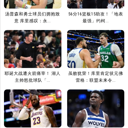
汤普森和勇士球员们拥抱致
56分16篮板15助攻！「地表
意 库里感叹：永...
最强」约柯...
耶诞大战遭火箭痛宰！ 湖人
虽败犹荣！库里肯定状元佛
主帅怒批球队「...
雷格：联盟未来令...