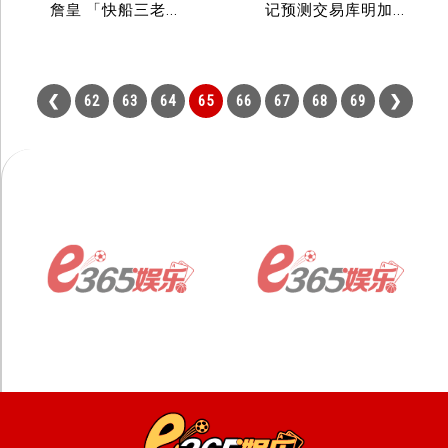
詹皇 「快船三老...
记预测交易库明加...
62
63
64
65
66
67
68
69