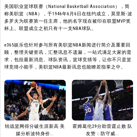
美国职业篮球联赛（National Basketball Association），简
称美职篮（NBA），于1946年6月6日在纽约成立，莫里斯-波
多罗夫为联赛第一任主席，他的名字现在被印在联盟MVP奖
杯上。联盟成立之初只有十一支NBA球队。
e365娱乐也针对参与所有美职篮NBA新闻进行简介及重要回
顾，整理关键资讯，汇整讯息不遗漏，一站式满足大家的需
求，包括最新消息、球队资讯，篮球竞猜等，让你不只是篮
球竞猜小能手，美职篮NBA最新讯息也能瞭若指掌之中。
转战篮网得分破生涯新高 美
霍姆葛伦29分助雷霆止败 队
媒分析波特身价...
友赞：防守威...