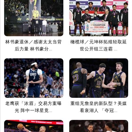
林书豪退休／感谢太太当背
橄榄球／元坤杯拓殖轻取延
后力量 林书豪分...
世公开组三连霸 ...
老鹰获「浓眉」交易方案曝
重组无詹皇的新队型？美媒
光 阵中一球星竟...
看衰湖人 「夺冠...