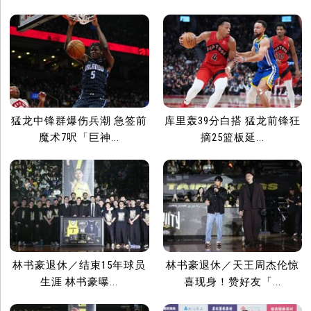
猛龙中锋群爆伤兵潮 急签前
库里轰39分白搭 猛龙前锋狂
魔术7呎「巨神...
摘25篮板延...
林书豪退休／结束15年球员
林书豪退休／天王周杰伦惊
生涯 林书豪曝...
喜现身！赞好友「...