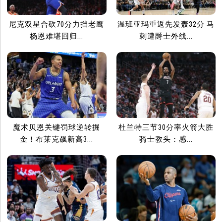
尼克双星合砍70分力挡老鹰
温班亚玛重返先发轰32分 马
杨恩难堪回归...
刺遭爵士外线...
魔术贝恩关键罚球逆转掘
杜兰特三节30分率火箭大胜
金！布莱克飙新高3...
骑士教头：感...