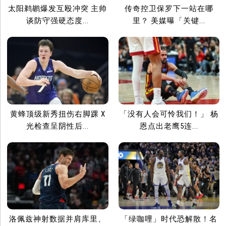
太阳鹈鹕爆发互殴冲突 主帅
传奇控卫保罗下一站在哪
谈防守强硬态度...
里？ 美媒曝「关键...
黄蜂顶级新秀扭伤右脚踝 X
「没有人会可怜我们！」 杨
光检查呈阴性后...
恩点出老鹰5连...
洛佩兹神射数据并肩库里、
「绿咖哩」时代恐解散！名