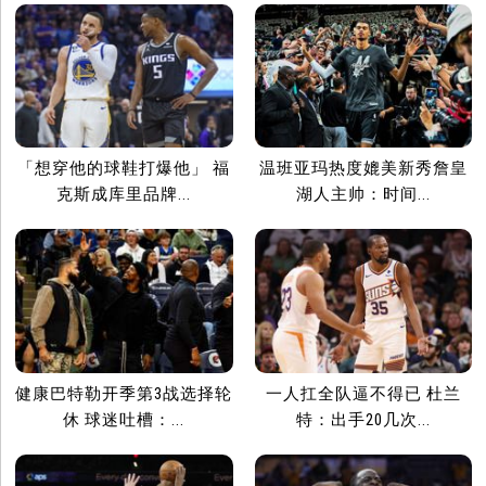
「想穿他的球鞋打爆他」 福
温班亚玛热度媲美新秀詹皇
克斯成库里品牌...
湖人主帅：时间...
健康巴特勒开季第3战选择轮
一人扛全队逼不得已 杜兰
休 球迷吐槽：...
特：出手20几次...