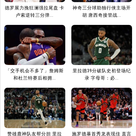
德罗展力挽狂澜强拉尾盘 卡
神奇三分球助独行侠主场开
卢索逆转三分弹...
胡 唐西奇接管战...
「交手机会不多了」詹姆斯
里拉德39分破队史初登场纪
和杜兰特赛后相拥...
录 字母哥：必...
赞雄鹿神队友帮分担 里拉
施罗德暴首秀龙表现佳 直言