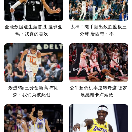
全能数据迎生涯首胜 温班亚
太神！随手抛出致胜擦板三
玛：我真的喜欢...
分球 唐西奇：不...
轰进8颗三分创新高 布朗
公牛超低机率逆转奇迹 德罗
森：我们为彼此创...
展感谢卡卢索致...