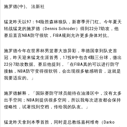
施罗德(中)。 法新社
猛龙昨天以97：94险胜森林狼队，新赛季开门红。今年夏天
转战猛龙的施罗德（Dennis Schroder）得到22分7助攻，他
赛后直言NBA防守很软，FIBA规则允许更多身体对抗。
施罗德今年在世界杯男篮赛大放异彩，率德国拿到队史首
冠，昨天迎来猛龙生涯首秀，17投8中包含4颗三分球，缴出
22分7助攻数据。赛后他提到，「在FIBA真的可以进行防守
接触，NBA防守变得很软弱，会出现很多敏感哨音，这就是
我要适应的。」
施罗德解释，「国际赛防守球员能待在油漆区中，没有太多
出手空间；NBA则提供很多空间，所以我每次进攻都会保持
侵略性，试著找到空档，传给我的队友。」
猛龙昨天拿到本季首胜，同时是总教练嘉柯维奇（Darko