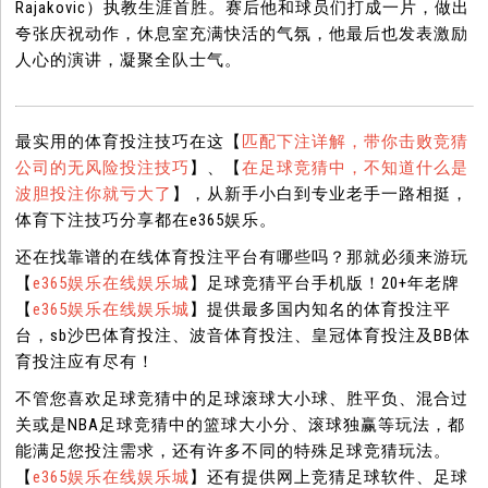
Rajakovic）执教生涯首胜。赛后他和球员们打成一片，做出
夸张庆祝动作，休息室充满快活的气氛，他最后也发表激励
人心的演讲，凝聚全队士气。
最实用的体育投注技巧在这【
匹配下注详解，带你击败竞猜
公司的无风险投注技巧
】、【
在足球竞猜中，不知道什么是
波胆投注你就亏大了
】，从新手小白到专业老手一路相挺，
体育下注技巧分享都在e365娱乐。
还在找靠谱的在线体育投注平台有哪些吗？那就必须来游玩
【
e365娱乐在线娱乐城
】足球竞猜平台手机版！20+年老牌
【
e365娱乐在线娱乐城
】提供最多国内知名的体育投注平
台，sb沙巴体育投注、波音体育投注、皇冠体育投注及BB体
育投注应有尽有！
不管您喜欢足球竞猜中的足球滚球大小球、胜平负、混合过
关或是NBA足球竞猜中的篮球大小分、滚球独赢等玩法，都
能满足您投注需求，还有许多不同的特殊足球竞猜玩法。
【
e365娱乐在线娱乐城
】还有提供网上竞猜足球软件、足球