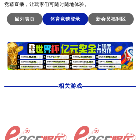
竞猜直播，让玩家们可随时随地体验。
回列表页
体育竞猜登录
新会员福利区
相关游戏