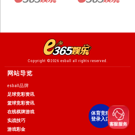
Copyright ©2026 esball all rights reserved.
网站导览
esball品牌
足球竞彩资讯
篮球竞彩资讯
足球世界杯
在线棋牌游戏
体育竞猜
NBA新闻
登录入口
实战技巧
BB棋牌
世界杯足球资讯
游戏彩金
最新消息