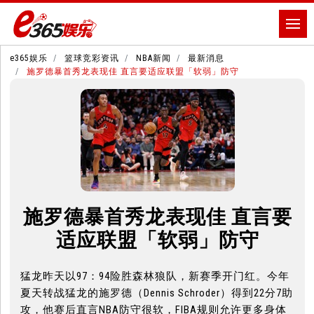
e365娱乐
篮球竞彩资讯
NBA新闻
最新消息
施罗德暴首秀龙表现佳 直言要适应联盟「软弱」防守
施罗德暴首秀龙表现佳 直言要
适应联盟「软弱」防守
猛龙昨天以97：94险胜森林狼队，新赛季开门红。今年
夏天转战猛龙的施罗德（Dennis Schroder）得到22分7助
攻，他赛后直言NBA防守很软，FIBA规则允许更多身体