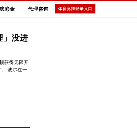
戏彩金
代理咨询
体育竞猜登录入口
NBA排行榜
足球竞猜分析
KY开元棋牌
NBA选秀
足球资讯
理」没进
季排行榜
超竞猜
游戏介绍
新秀球探报告
最新足球新闻
游戏
盛顿获得无限开
队排行榜
甲竞猜
NBA选秀新闻
五大联赛新闻
。 波尔在一
员排行榜
甲竞猜
NCAA新闻
足球赛事新闻
资排行榜
甲竞猜
NBA选秀前瞻
足球转会最新动态
乐游棋牌
秀排行榜
甲竞猜
选秀球员资料
五大联赛球队
冠杯竞猜
国联竞猜
游戏介绍
游戏
国杯竞猜
界杯足球竞猜