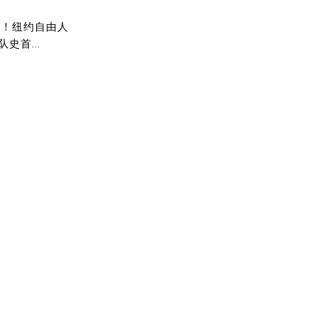
猫！纽约自由人
史首...