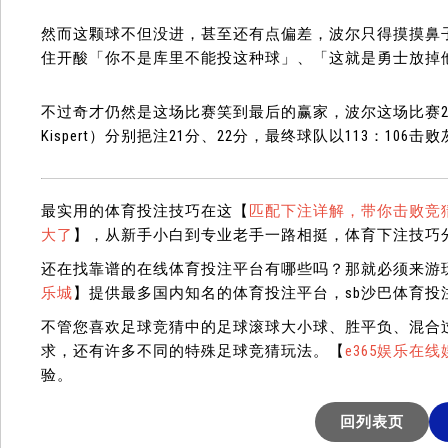
然而这颗球不但没进，甚至还有点偏差，波尔只得摸摸鼻子得
住开酸「你不是库里不能投这种球」、「这就是勇士放掉
不过奇才仍然是这场比赛笑到最后的赢家，波尔这场比赛23投8中
Kispert）分别挹注21分、22分，最终球队以113：10
最实用的体育投注技巧在这【
匹配下注详解，带你击败竞
大了
】，从新手小白到专业老手一路相挺，体育下注技巧分
还在找靠谱的在线体育投注平台有哪些吗？那就必须来游
乐城
】提供最多国内知名的体育投注平台，sb沙巴体育投
不管您喜欢足球竞猜中的足球滚球大小球、胜平负、混合
求，还有许多不同的特殊足球竞猜玩法。【
e365娱乐在
验。
回列表页