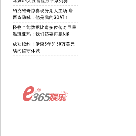
马刺G4大胜雷霆扳平系列赛
约克维奇惊喜现身湖人主场 唐
西奇嗨喊：他是我的GOAT！
怪物全能数据比肩多位传奇巨星
温班亚玛：我们还要再赢6场
成功续约！伊森5年8150万美元
续约留守休城