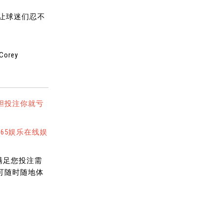
样让球迷们忍不
。
rey
胆投注你就亏
365娱乐在线娱
满足您投注需
可随时随地体