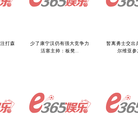
专注打森
少了康宁汉仍有强大竞争力
暂离勇士交出
活塞主帅：板凳...
尔维亚参加