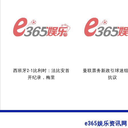
西班牙2-1比利时：法比安首
曼联票务新政引球迷
开纪录，梅里
抗议
e365娱乐资讯网