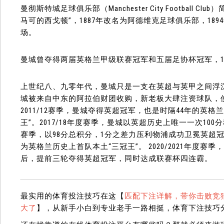
曼彻斯特城足球俱乐部（Manchester City Footba
马可的西戈顿”，1887年改名为阿德维克足球俱乐部，1
场。
曼城曾夺得两届英格兰甲级联赛冠军和五届足协杯冠军，1
上世纪八、九零年代，曼城只是一支在英超与英甲之间浮沉的
城被来自中东的阿拉伯财团收购，新老板大肆注资球队，使曼
2011/12赛季，曼城夺得英超冠军，也是时隔44年的英格
王”。2017/18年度赛季，曼城以英超历史上唯一一次10
赛季，以98分总积分，1分之差力压利物浦成功卫冕英超
为英格兰历史上首队本土“三冠王”。 2020/2021年
后，提前三轮夺得英超冠军，同时达成联赛杯四连霸。
最实用的体育投注技巧在这【
匹配下注详解，带你击败竞
大了
】，从新手小白到专业老手一路相挺，体育下注技巧分