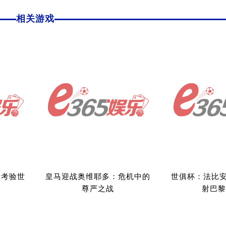
相关游戏
素考验世
皇马迎战奥维耶多：危机中的
世俱杯：法比
尊严之战
射巴黎