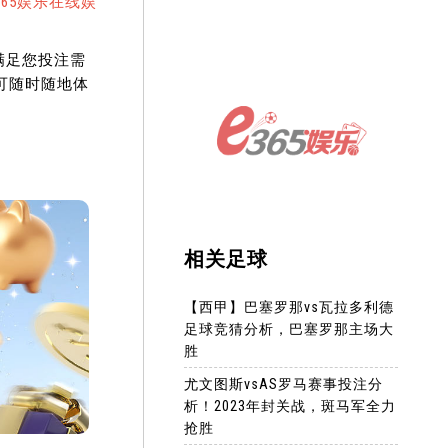
365娱乐在线娱
满足您投注需
可随时随地体
相关足球
【西甲】巴塞罗那vs瓦拉多利德
足球竞猜分析，巴塞罗那主场大
胜
尤文图斯vsAS罗马赛事投注分
析！2023年封关战，斑马军全力
抢胜