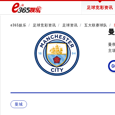
足球竞彩资讯
e365娱乐
足球竞彩资讯
足球资讯
五大联赛球队
曼
主
曼城