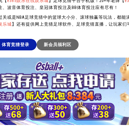
玩【
e365娱乐在线娱乐城
】足球竞猜平台手机版！20+年老牌【
e
注、波音体育投注、皇冠体育投注及BB体育投注应有尽有！
过关或是NBA足球竞猜中的篮球大小分、滚球独赢等玩法，都能
线娱乐城
】还有提供网上竞猜足球软件、足球竞猜直播，让玩家们
体育竞猜登录
新会员福利区