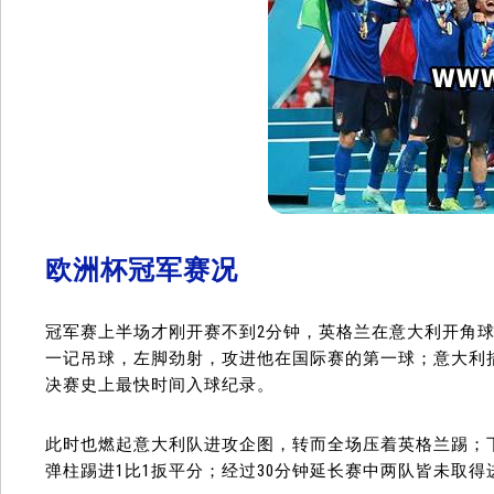
欧洲杯冠军赛况
冠军赛上半场才刚开赛不到2分钟，英格兰在意大利开角球后发动反快
一记吊球，左脚劲射，攻进他在国际赛的第一球；意大利措
决赛史上最快时间入球纪录。
此时也燃起意大利队进攻企图，转而全场压着英格兰踢；下半场意
弹柱踢进1比1扳平分；经过30分钟延长赛中两队皆未取得