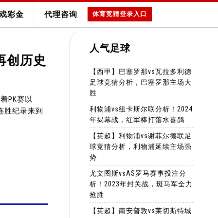
戏彩金
代理咨询
体育竞猜登录入口
人气足球
NBA排行榜
足球竞猜分析
KY开元棋牌
NBA选秀
足球资讯
再创历史
【西甲】巴塞罗那vs瓦拉多利德
足球竞猜分析，巴塞罗那主场大
季排行榜
超竞猜
游戏介绍
新秀球探报告
最新足球新闻
游戏
胜
着PK赛以
队排行榜
甲竞猜
NBA选秀新闻
五大联赛新闻
利物浦vs纽卡斯尔联分析！2024
史连胜纪录来到
员排行榜
甲竞猜
NCAA新闻
足球赛事新闻
年揭幕战，红军棒打落水喜鹊
资排行榜
甲竞猜
NBA选秀前瞻
足球转会最新动态
【英超】利物浦vs谢菲尔德联足
球竞猜分析，利物浦延续主场强
乐游棋牌
秀排行榜
甲竞猜
选秀球员资料
五大联赛球队
势
冠杯竞猜
尤文图斯vsAS罗马赛事投注分
国联竞猜
游戏介绍
游戏
析！2023年封关战，斑马军全力
抢胜
国杯竞猜
【英超】南安普敦vs莱切斯特城
界杯足球竞猜