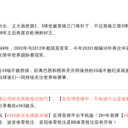
扑出。义大虽然第2、5球也被英格兰门将扑下，不过英格兰第5
68年之后再度在欧洲杯封王。
年，2002年与2012年都屈居亚军，今年20201相隔53年再次
次荣夺世界国际赛冠军。
后，至今缔造34场不败胜绩，距离巴西和西班牙共同保持的35场不败纪录
ll与球迷们一同持续关注世界杯赛事。
猜公司的无风险投注技巧
】、【
在足球竞猜中，不知道什么是波
享都在e365娱乐。
玩【
e365娱乐在线娱乐城
】足球竞猜平台手机版！20+年老牌【
e
注、波音体育投注、皇冠体育投注及BB体育投注应有尽有！