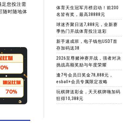
满足您投注需
体育天生冠军月榜启动！前200
可随时随地体
名皆有奖，最高38888元
球迷齐聚日送7,888元，全新赛
季热门开战体育投注送彩
新手速成班，电子钱包USDT首
存加码送38
2026至尊赌神赛开战，强者对决
挑战高额奖励与年度荣耀
逢7号会员日奖金78,888元，
esball+会员专属限定攻略
玩棋牌送彩金，天天棋牌嗨加码
狂得10,388元