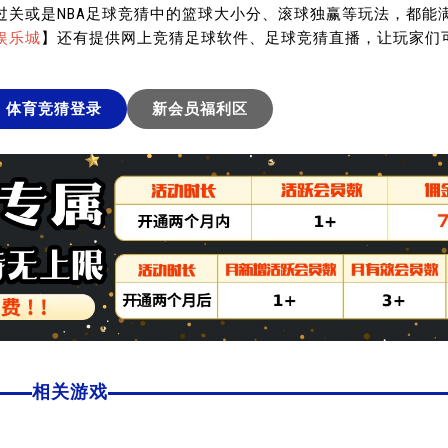
过关或是NBA足球竞猜中的篮球大小分、滚球独赢等玩法，都能
线娱乐城
】还有提供网上竞猜足球软件、足球竞猜直播，让玩家们
体育竞猜登录
新会员福利区
相关游戏