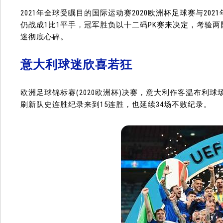
2021年全球受瞩目的国际运动赛2020欧洲杯足球赛与2
仍战成1比1平手，冠军胜负以十二码PK赛来决定，考验
迷彻底心碎。
意大利球迷欣喜若狂
欧洲足球锦标赛(2020欧洲杯)决赛，意大利作客温布利球场
刷新队史连胜纪录来到15连胜，也延续34场不败纪录。