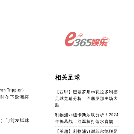
相关足球
ippier）
【西甲】巴塞罗那vs瓦拉多利德
同时创下欧洲杯
足球竞猜分析，巴塞罗那主场大
胜
利物浦vs纽卡斯尔联分析！2024
ci）门前左脚球
年揭幕战，红军棒打落水喜鹊
【英超】利物浦vs谢菲尔德联足