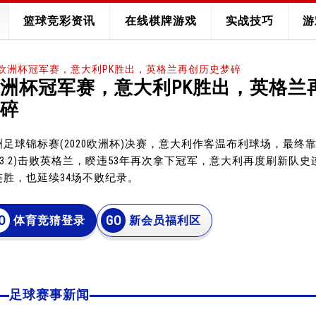
篮球竞彩资讯
在线棋牌游戏
实战技巧
游
欧洲杯冠军赛，意大利PK胜出，英格兰再创历史梦碎
NBA新闻
足球世界杯
BB棋牌
洲杯冠军赛，意大利PK胜出，英格兰
梦碎
最新消息
世界杯足球资讯
游戏介绍
賽
英
洲足球锦标赛(2020欧洲杯)决赛，意大利作客温布利球场，最终靠
NBA交易转会
奥运会足球
球
西
:1(3:2)击败英格兰，睽违53年再次拿下冠军，意大利再度刷新队
NBA竞猜
球
法
5连胜，也延续34场不败纪录。
NBA球队
薪
德
NBA球员
新
意
体育竞猜登录
新会员福利区
欧
欧
欧
足球赛事新闻
世