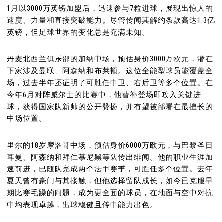
1月以3000万英镑加盟后，迅速参与7粒进球，展现出惊人的
速度、力量和直接突破能力。尽管传闻其解约条款高达1.3亿
英镑，但足球世界的变化总是充满未知。
丹麦北西兰俱乐部的加纳中场，预估身价3000万欧元，潜在
下家涉及曼联、阿森纳和布莱顿。这位全能型球员能覆盖全
场，过去半年还证明了可胜任中卫、右后卫等多个位置。在
今年6月对阵威尔士的比赛中，他替补登场即攻入关键进
球，获得国家队新帅的公开赞扬，并有望被部署在最擅长的
中场位置。
里尔的18岁摩洛哥中场，预估身价6000万欧元，与巴黎圣日
耳曼、阿森纳和拜仁慕尼黑等队传出绯闻。他的职业生涯加
速前进，已随队完成两个法甲赛季，可胜任多个位置。去年
夏天曾有豪门与其接触，但他选择留队成长，如今已克服早
期比赛毛躁的问题，成为更全面的球员，在地面与空中对抗
中均表现卓越，出球稳健且传中能力出色。