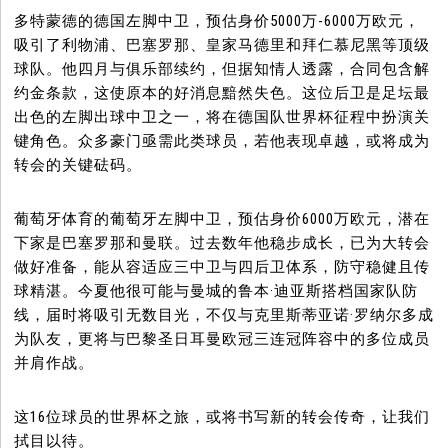
多特蒙德的德国左脚中卫，预估身价5000万-6000万欧元，
吸引了利物浦、巴塞罗那、皇家马德里和拜仁慕尼黑等顶级
球队。他四月与俱乐部续约，但据知情人透露，合同包含解
约金条款，这使原本的好消息黯然失色。这位后卫是足坛最
出色的左脚出球中卫之一，将在德国队世界杯征程中扮演关
键角色。众多豪门亟需此类球员，若他表现卓越，或将成为
转会的关键砝码。
葡萄牙体育的葡萄牙左脚中卫，预估身价6000万欧元，潜在
下家是巴塞罗那和曼联。过去数年他稳步成长，已为大转会
做好准备，能从容适应三中卫与四后卫体系，防守稳健且传
球精湛。今夏他很可能与曼城的鲁本·迪亚斯搭档国家队防
线，届时将吸引无数目光，不仅与克里斯蒂亚诺·罗纳尔多成
为队友，更将与巴黎圣日耳曼欧冠三连冠阵容中的多位成员
并肩作战。
这16位球员的世界杯之旅，或将书写新的转会传奇，让我们
拭目以待。