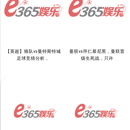
【英超】狼队vs曼特斯特城
曼联vs拜仁慕尼黑，曼联晋
足球竞猜分析，
级生死战，只许