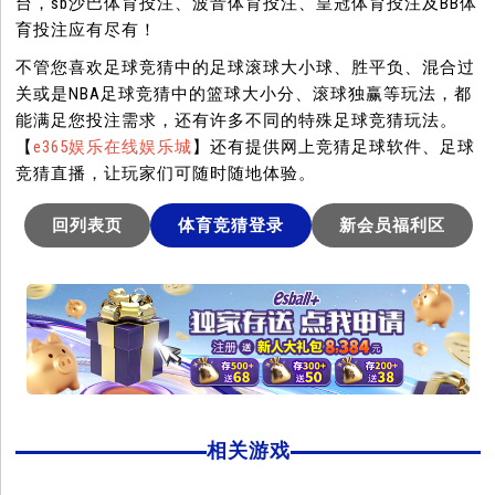
台，sb沙巴体育投注、波音体育投注、皇冠体育投注及BB体
育投注应有尽有！
不管您喜欢足球竞猜中的足球滚球大小球、胜平负、混合过
关或是NBA足球竞猜中的篮球大小分、滚球独赢等玩法，都
能满足您投注需求，还有许多不同的特殊足球竞猜玩法。
【
e365娱乐在线娱乐城
】还有提供网上竞猜足球软件、足球
竞猜直播，让玩家们可随时随地体验。
回列表页
体育竞猜登录
新会员福利区
相关游戏