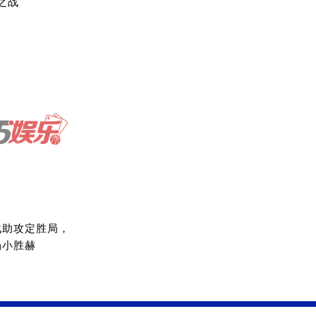
之战
战助攻定胜局，
场小胜赫