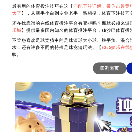
最实用的体育投注技巧在这【
匹配下注详解，带你击败竞
大了
】，从新手小白到专业老手一路相挺，体育下注技巧分
还在找靠谱的在线体育投注平台有哪些吗？那就必须来游
乐城
】提供最多国内知名的体育投注平台，sb沙巴体育投
不管您喜欢足球竞猜中的足球滚球大小球、胜平负、混合
求，还有许多不同的特殊足球竞猜玩法。【
e365娱乐在
验。
回列表页