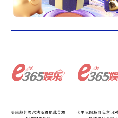
美籍裁判埃尔法斯将执裁英格
卡里克阐释自我意识