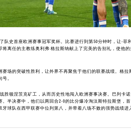
了队史首座欧洲赛事冠军奖杯。比赛进行到第50分钟时，让-菲利
即将离任的主教练奥利弗·格拉斯纳献上了完美的告别礼，使他的
欧洲赛场的突破性胜利，让外界不再聚焦于他们的联赛战绩。格拉
句号。
2战胜顿涅茨克矿工，从而历史性地闯入欧洲赛事决赛。巴列卡
。半决赛中，他们以两回合2-0的比分爆冷淘汰斯特拉斯堡，
班牙球队在西甲联赛中位列第八，并带着八场不败的强势战绩进