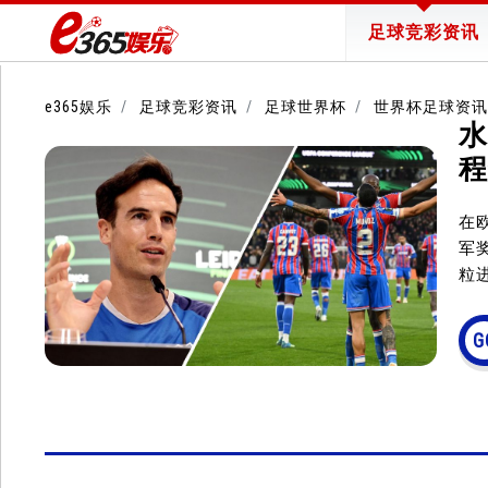
足球竞彩资讯
e365娱乐
足球竞彩资讯
足球世界杯
世界杯足球资
在
军
粒