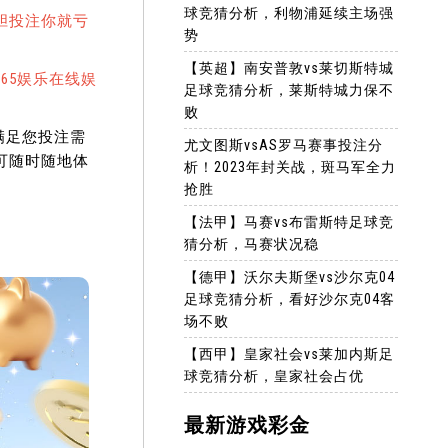
球竞猜分析，利物浦延续主场强
胆投注你就亏
势
【英超】南安普敦vs莱切斯特城
365娱乐在线娱
足球竞猜分析，莱斯特城力保不
败
满足您投注需
尤文图斯vsAS罗马赛事投注分
可随时随地体
析！2023年封关战，斑马军全力
抢胜
【法甲】马赛vs布雷斯特足球竞
猜分析，马赛状况稳
【德甲】沃尔夫斯堡vs沙尔克04
足球竞猜分析，看好沙尔克04客
场不败
【西甲】皇家社会vs莱加内斯足
球竞猜分析，皇家社会占优
最新游戏彩金