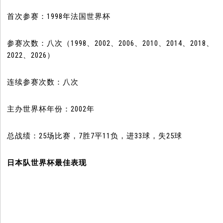
首次参赛：1998年法国世界杯
参赛次数：八次（1998、2002、2006、2010、2014、2018、
2022、2026）
连续参赛次数：八次
主办世界杯年份：2002年
总战绩：25场比赛，7胜7平11负，进33球，失25球
日本队世界杯最佳表现