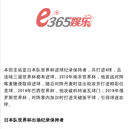
本田圭佑是日本队世界杯进球纪录保持者，共打进4球，且
连续三届世界杯都有进球。2010年南非世界杯，他首战对阵
喀麦隆便取得进球，随后对阵丹麦时送出助攻并打进精彩任
意球。2014年巴西世界杯，他攻破科特迪瓦球门；2018年俄
罗斯世界杯，对阵塞内加尔时打进关键扳平球，引得球迷欢
呼。
日本队世界杯出场纪录保持者