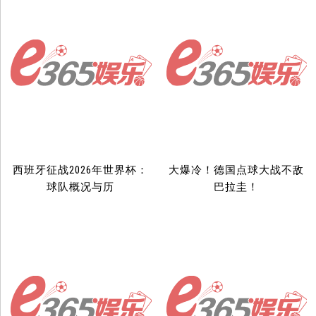
西班牙征战2026年世界杯：
大爆冷！德国点球大战不敌
球队概况与历
巴拉圭！