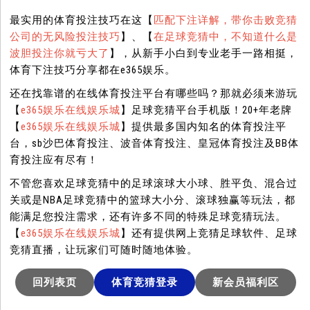
最实用的体育投注技巧在这【
匹配下注详解，带你击败竞猜
公司的无风险投注技巧
】、【
在足球竞猜中，不知道什么是
波胆投注你就亏大了
】，从新手小白到专业老手一路相挺，
体育下注技巧分享都在e365娱乐。
还在找靠谱的在线体育投注平台有哪些吗？那就必须来游玩
【
e365娱乐在线娱乐城
】足球竞猜平台手机版！20+年老牌
【
e365娱乐在线娱乐城
】提供最多国内知名的体育投注平
台，sb沙巴体育投注、波音体育投注、皇冠体育投注及BB体
育投注应有尽有！
不管您喜欢足球竞猜中的足球滚球大小球、胜平负、混合过
关或是NBA足球竞猜中的篮球大小分、滚球独赢等玩法，都
能满足您投注需求，还有许多不同的特殊足球竞猜玩法。
【
e365娱乐在线娱乐城
】还有提供网上竞猜足球软件、足球
竞猜直播，让玩家们可随时随地体验。
回列表页
体育竞猜登录
新会员福利区