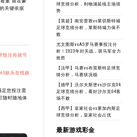
看重“留在豪
球竞猜分析，利物浦延续主场强
策的关键依据
势
【英超】南安普敦vs莱切斯特城
足球竞猜分析，莱斯特城力保不
败
尤文图斯vsAS罗马赛事投注分
析！2023年封关战，斑马军全力
胆投注你就亏
抢胜
【法甲】马赛vs布雷斯特足球竞
365娱乐在线娱
猜分析，马赛状况稳
【德甲】沃尔夫斯堡vs沙尔克04
满足您投注需
足球竞猜分析，看好沙尔克04客
可随时随地体
场不败
【西甲】皇家社会vs莱加内斯足
球竞猜分析，皇家社会占优
最新游戏彩金