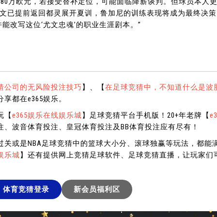
80万欧元，若接受替补定位，可能面临降薪谈判。但球员本人更
尤文已提前返回都灵展开夏训，鲁加尼的训练表现将成为最终决
能改写这位‘尤文忠魂’的职业生涯剧本。”
猜公司的无风险投注技巧
】、【
在足球竞猜中，不知道什么是波
享都在e365娱乐。
玩【
e365娱乐在线娱乐城
】足球竞猜平台手机版！20+年老牌【
e
注、波音体育投注、皇冠体育投注及BB体育投注应有尽有！
过关或是NBA足球竞猜中的篮球大小分、滚球独赢等玩法，都能
线娱乐城
】还有提供网上竞猜足球软件、足球竞猜直播，让玩家们
体育竞猜登录
新会员福利区