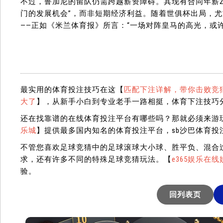
不过，鲁加尼的留队仍需跨越薪资障碍。其现有合同年薪2
门的发展机会”，而非短期经济利益。随着世俱杯出局，
——正如《米兰体育报》所言：“一场对阵皇马的高光，或许
最实用的体育投注技巧在这【
匹配下注详解，带你击败竞
大了
】，从新手小白到专业老手一路相挺，体育下注技巧分
还在找靠谱的在线体育投注平台有哪些吗？那就必须来游
乐城
】提供最多国内知名的体育投注平台，sb沙巴体育投
不管您喜欢足球竞猜中的足球滚球大小球、胜平负、混合
求，还有许多不同的特殊足球竞猜玩法。【
e365娱乐在
验。
回列表页