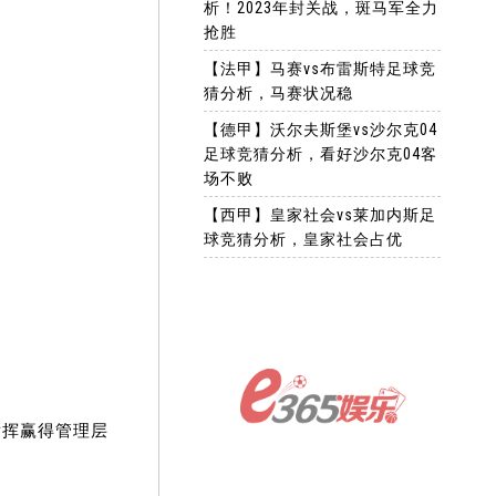
析！2023年封关战，斑马军全力
他足球竞猜
抢胜
【法甲】马赛vs布雷斯特足球竞
猜分析，马赛状况稳
【德甲】沃尔夫斯堡vs沙尔克04
足球竞猜分析，看好沙尔克04客
场不败
【西甲】皇家社会vs莱加内斯足
球竞猜分析，皇家社会占优
健发挥赢得管理层