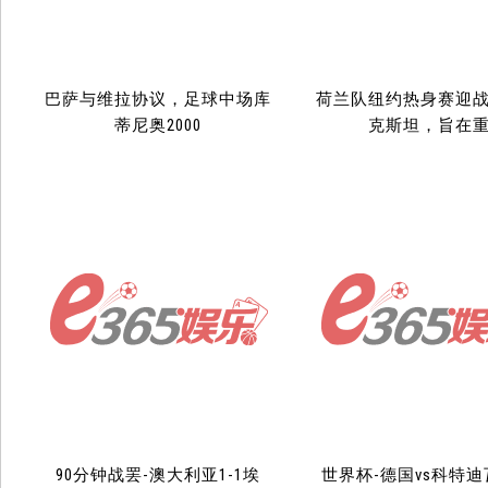
巴萨与维拉协议，足球中场库
荷兰队纽约热身赛迎
蒂尼奥2000
克斯坦，旨在
90分钟战罢-澳大利亚1-1埃
世界杯-德国vs科特