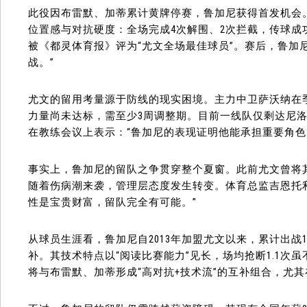
此役因布雷默、加蒂累计黄牌停赛，鲁加尼获得首发机会
位置感与对抗硬度：全场完成4次解围、2次拦截，传球成
被《都灵体育报》评为“尤文全场最佳球员”。赛后，鲁加
战。”
尤文的留用考量源于防线的现实困境。主力中卫萨沃纳在
力量尚未达标，需至少3周调整期。目前一线队仅剩达尼
在教练会议上表示：“鲁加尼的表现证明他能承担重要角色
事实上，鲁加尼的留队之争贯穿整个夏窗。此前尤文曾将其
随着伤病潮来袭，管理层态度发生转变。体育总监吉恩托
性是宝贵财富，留队完全有可能。”
从球员生涯看，鲁加尼自2013年加盟尤文以来，累计出战
补。其技术特点以“阅读比赛能力”见长，场均抢断1.1次虽
将与布雷默、加蒂形成“高对抗+技术流”的互补组合，尤