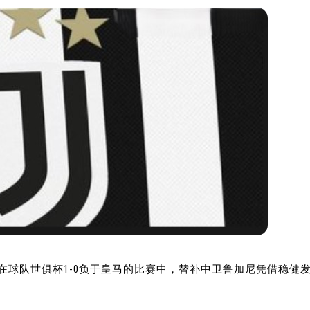
其
，指出在球队世俱杯1-0负于皇马的比赛中，替补中卫鲁加尼凭借稳
。