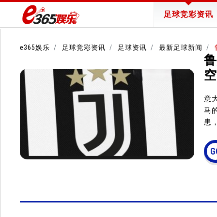
足球竞彩资讯
e365娱乐
足球竞彩资讯
足球资讯
最新足球新闻
意大
马
患