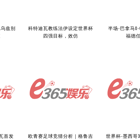
战乌兹别
科特迪瓦教练法伊设定世界杯
半场-巴拿马0
重
四强目标，效仿
福德
迪瓦首发
欧青赛足球竞猜分析｜格鲁吉
世界杯-墨西哥3