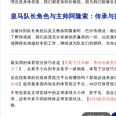
理还是身体层面，我们都更加轻松愉悦。因为我们能够在
皇马队长角色与主帅阿隆索：传承与
当被问到队长角色以及主教练阿隆索时，巴尔韦德说：能
了辉煌成就，我们必须充分发扬他所赢得的一切，以此激
须脚踏实地做好本职工作，继续成为队友们的榜样。当你
最实用的体育投注技巧在这【
匹配下注详解，带你击败竞
大了
】，从新手小白到专业老手一路相挺，体育下注技巧分
还在找靠谱的在线体育投注平台有哪些吗？那就必须来游
乐城
】提供最多国内知名的体育投注平台，sb沙巴体育投
不管您喜欢足球竞猜中的足球滚球大小球、胜平负、混合
求，还有许多不同的特殊足球竞猜玩法。【
e365娱乐在
验。