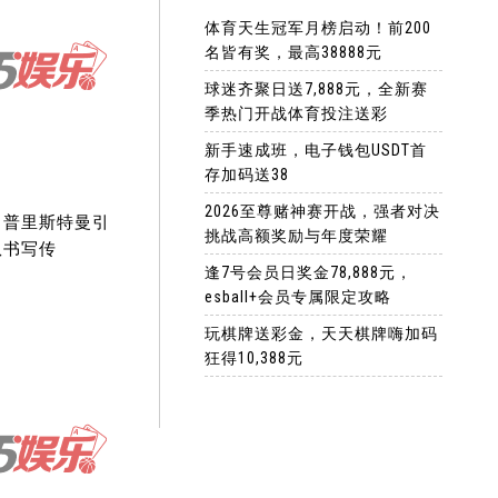
体育天生冠军月榜启动！前200
名皆有奖，最高38888元
球迷齐聚日送7,888元，全新赛
季热门开战体育投注送彩
新手速成班，电子钱包USDT首
存加码送38
2026至尊赌神赛开战，强者对决
：普里斯特曼引
挑战高额奖励与年度荣耀
队书写传
逢7号会员日奖金78,888元，
esball+会员专属限定攻略
玩棋牌送彩金，天天棋牌嗨加码
狂得10,388元