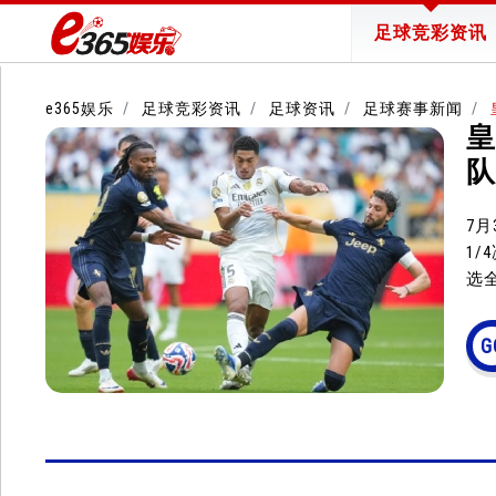
足球竞彩资讯
e365娱乐
足球竞彩资讯
足球资讯
足球赛事新闻
皇
7
1
选