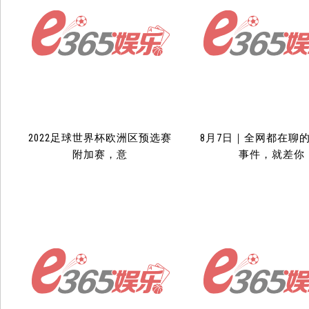
2022足球世界杯欧洲区预选赛
8月7日｜全网都在聊
附加赛，意
事件，就差你