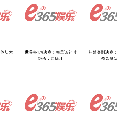
的体坛大
世界杯1/8决赛：梅里诺补时
从禁赛到决赛
绝杀，西班牙
领凤凰