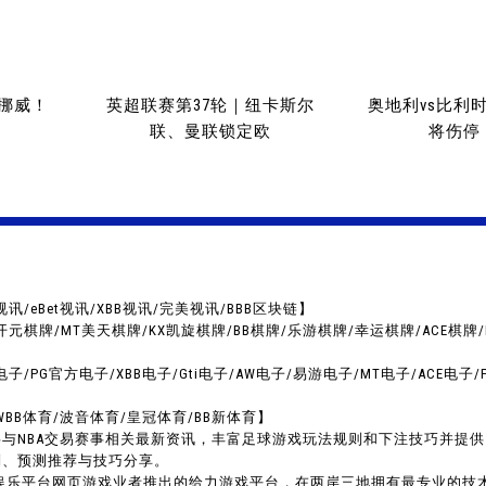
2挪威！
英超联赛第37轮｜纽卡斯尔
奥地利vs比利
联、曼联锁定欧
将伤停
视讯/eBet视讯/XBB视讯/完美视讯/BBB区块链】
Y开元棋牌
/
MT美天棋牌
/
KX凯旋棋牌
/
BB棋牌
/
乐游棋牌
/幸运棋牌/ACE棋牌/
电子/
PG官方电子
/XBB电子/Gti电子/AW电子/易游电子/MT电子/ACE电子/
WBB体育/波音体育/皇冠体育/BB新体育】
与NBA交易赛事相关最新资讯，丰富足球游戏玩法规则和下注技巧并提供
则、预测推荐与技巧分享。
娱乐平台网页游戏业者推出的给力游戏平台，在两岸三地拥有最专业的技