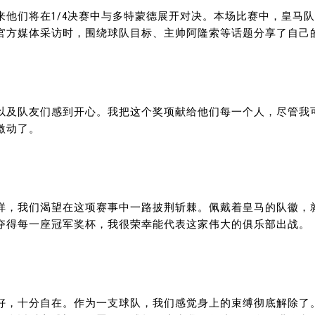
其
他们将在1/4决赛中与多特蒙德展开对决。本场比赛中，皇马
官方媒体采访时，围绕球队目标、主帅阿隆索等话题分享了自己
以及队友们感到开心。我把这个奖项献给他们每一个人，尽管我
激动了。
样，我们渴望在这项赛事中一路披荆斩棘。佩戴着皇马的队徽，
夺得每一座冠军奖杯，我很荣幸能代表这家伟大的俱乐部出战。
好，十分自在。作为一支球队，我们感觉身上的束缚彻底解除了