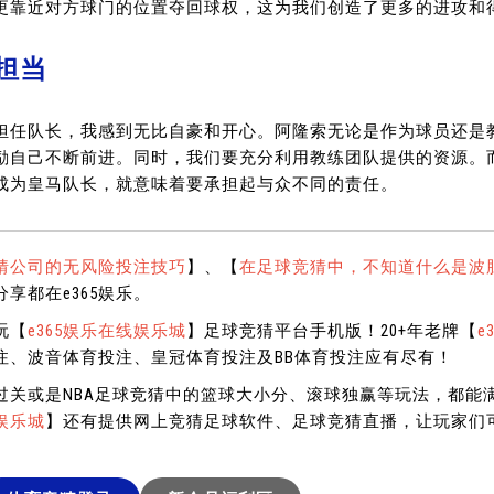
更靠近对方球门的位置夺回球权，这为我们创造了更多的进攻和
担当
担任队长，我感到无比自豪和开心。阿隆索无论是作为球员还是
励自己不断前进。同时，我们要充分利用教练团队提供的资源。
成为皇马队长，就意味着要承担起与众不同的责任。
猜公司的无风险投注技巧
】、【
在足球竞猜中，不知道什么是波
享都在e365娱乐。
玩【
e365娱乐在线娱乐城
】足球竞猜平台手机版！20+年老牌【
e
注、波音体育投注、皇冠体育投注及BB体育投注应有尽有！
过关或是NBA足球竞猜中的篮球大小分、滚球独赢等玩法，都能
线娱乐城
】还有提供网上竞猜足球软件、足球竞猜直播，让玩家们