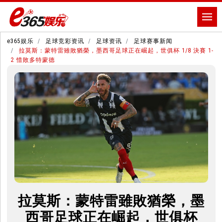
e365娱乐
足球竞彩资讯
足球资讯
足球赛事新闻
拉莫斯：蒙特雷雖敗猶榮，墨西哥足球正在崛起，世俱杯 1/8 決賽 1-
2 惜敗多特蒙德
拉莫斯：蒙特雷雖敗猶榮，墨
西哥足球正在崛起，世俱杯