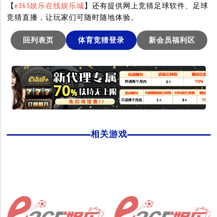
【
e365娱乐在线娱乐城
】还有提供网上竞猜足球软件、足球
竞猜直播，让玩家们可随时随地体验。
回列表页
体育竞猜登录
新会员福利区
相关游戏