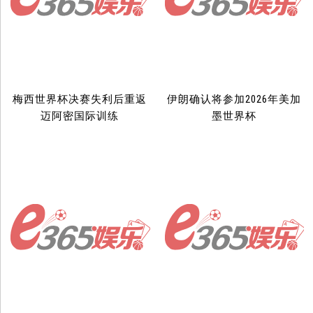
梅西世界杯决赛失利后重返
伊朗确认将参加2026年美加
迈阿密国际训练
墨世界杯