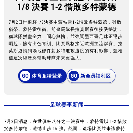
1/8 決賽 1-2 惜敗多特蒙德
7月2日世俱杯1/8決賽中蒙特雷1-2惜敗多特蒙德，雖敗
猶榮。蒙特雷後衛、前皇馬隊長拉莫斯賽後接受採訪，
稱球隊拼盡全力、問心無愧，並強調墨西哥足球正逐步
崛起：擁有出色青訓、比賽風格接近歐洲主流聯賽。拉
莫斯還談到場地條件對多特進攻速度的有利影響，並相
信這次經歷將幫助球隊未來更強大。
体育竞猜登录
新会员福利区
足球赛事新闻
7月2日消息，在世俱杯八分之一決賽中，蒙特雷以 1-2 惜敗
於多特蒙德，遺憾止步 16 強。然而，這場比賽並未讓蒙特