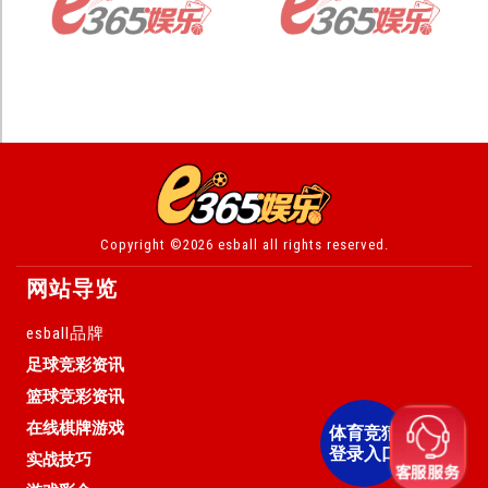
Copyright ©2026 esball all rights reserved.
网站导览
esball品牌
足球竞彩资讯
篮球竞彩资讯
足球世界杯
在线棋牌游戏
体育竞猜
NBA新闻
登录入口
实战技巧
BB棋牌
世界杯足球资讯