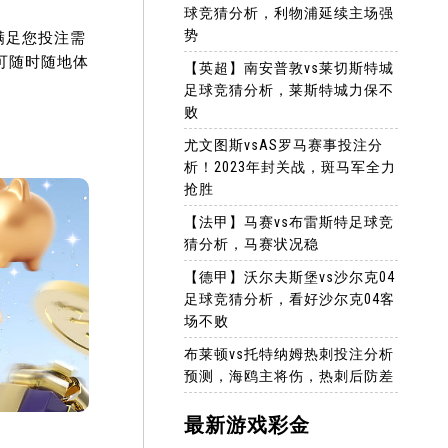
球竞猜分析，利物浦延续主场强
势
满足您投注需
可随时随地体
【英超】南安普敦vs莱切斯特城
足球竞猜分析，莱斯特城力保不
败
尤文图斯vsAS罗马赛事投注分
析！2023年封关战，斑马军全力
抢胜
【法甲】马赛vs布雷斯特足球竞
猜分析，马赛状况稳
【德甲】沃尔夫斯堡vs沙尔克04
足球竞猜分析，看好沙尔克04客
场不败
布莱顿vs托特纳姆热刺投注分析
预测，海鸥主将伤，热刺后防差
最新游戏彩金