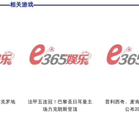
相关游戏
｜克罗地
法甲五连冠！巴黎圣日耳曼主
普利西奇、麦
，
场力克朗斯登顶
公布2