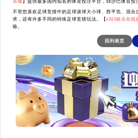
乐城
】提供最多国内知名的体育投注平台，sb沙巴体育投
不管您喜欢足球竞猜中的足球滚球大小球、胜平负、混合
求，还有许多不同的特殊足球竞猜玩法。【
e365娱乐在
验。
回列表页