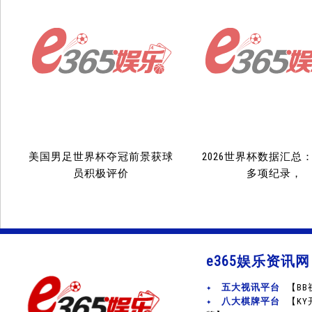
美国男足世界杯夺冠前景获球
2026世界杯数据汇总
员积极评价
多项纪录，
e365娱乐资讯网
五大视讯平台
【BB
八大棋牌平台
【
K