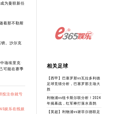
约成为曼联新任
随着那不勒斯
英镑。沙尔克
中场埃里克·
相关足球
己可能在赛季
【西甲】巴塞罗那vs瓦拉多利德
足球竞猜分析，巴塞罗那主场大
胜
胆投注你就亏
利物浦vs纽卡斯尔联分析！2024
年揭幕战，红军棒打落水喜鹊
365娱乐在线娱
【英超】利物浦vs谢菲尔德联足