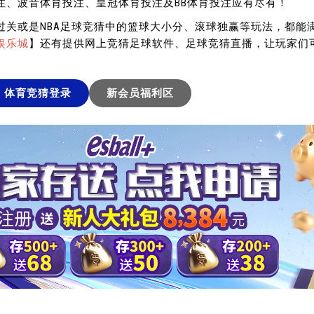
注、波音体育投注、皇冠体育投注及BB体育投注应有尽有！
过关或是NBA足球竞猜中的篮球大小分、滚球独赢等玩法，都能
线娱乐城
】还有提供网上竞猜足球软件、足球竞猜直播，让玩家们
体育竞猜登录
新会员福利区