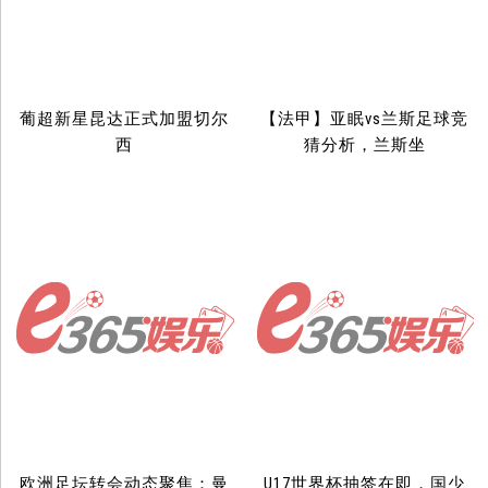
葡超新星昆达正式加盟切尔
【法甲】亚眠vs兰斯足球竞
西
猜分析，兰斯坐
欧洲足坛转会动态聚焦：曼
U17世界杯抽签在即，国少