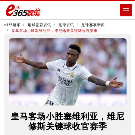
e365娱乐
足球竞彩资讯
足球资讯
足球赛事新闻
皇马客场小胜塞维利亚，维尼修斯关键球收官赛季
皇马客场小胜塞维利亚，维尼
修斯关键球收官赛季