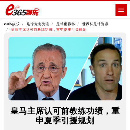
e365娱乐
足球竞彩资讯
足球世界杯
世界杯足球资讯
皇马主席认可前教练功绩，重申夏季引援规划
皇马主席认可前教练功绩，重
申夏季引援规划