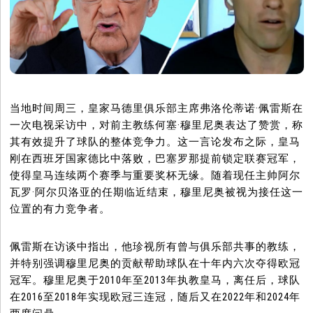
当地时间周三，皇家马德里俱乐部主席弗洛伦蒂诺·佩雷斯在
一次电视采访中，对前主教练何塞·穆里尼奥表达了赞赏，称
其有效提升了球队的整体竞争力。这一言论发布之际，皇马
刚在西班牙国家德比中落败，巴塞罗那提前锁定联赛冠军，
使得皇马连续两个赛季与重要奖杯无缘。随着现任主帅阿尔
瓦罗·阿尔贝洛亚的任期临近结束，穆里尼奥被视为接任这一
位置的有力竞争者。
佩雷斯在访谈中指出，他珍视所有曾与俱乐部共事的教练，
并特别强调穆里尼奥的贡献帮助球队在十年内六次夺得欧冠
冠军。穆里尼奥于2010年至2013年执教皇马，离任后，球队
在2016至2018年实现欧冠三连冠，随后又在2022年和2024年