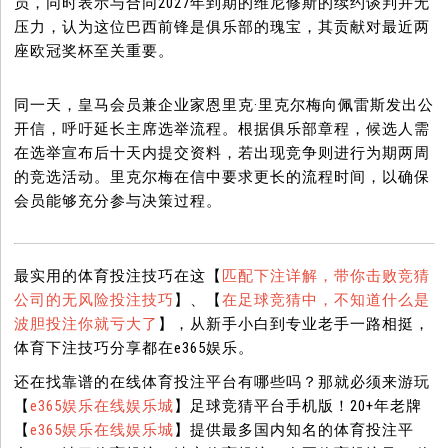
员，同时表示与合同2027年到期的维尼修斯的续约谈判并无
压力，认为这位巴西前锋是俱乐部的瑰宝，其贡献对最近两
座欧冠奖杯至关重要。
同一天，皇马会员兼企业家恩里克·里克尔梅向佩雷斯发出公
开信，呼吁延长主席选举流程。根据俱乐部章程，候选人需
在选举宣布后十天内提交资料，若出现竞争则进行为期两周
的竞选活动。里克尔梅在信中要求更长的流程时间，以确保
会员能够充分参与决策过程。
最实用的体育投注技巧在这【
匹配下注详解，带你击败竞猜
公司的无风险投注技巧
】、【
在足球竞猜中，不知道什么是
波胆投注你就亏大了
】，从新手小白到专业老手一路相挺，
体育下注技巧分享都在e365娱乐。
还在找靠谱的在线体育投注平台有哪些吗？那就必须来游玩
【
e365娱乐在线娱乐城
】足球竞猜平台手机版！20+年老牌
【
e365娱乐在线娱乐城
】提供最多国内知名的体育投注平