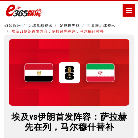
e365娱乐
足球竞彩资讯
足球世界杯
世界杯足球资讯
埃及vs伊朗首发阵容：萨拉赫先在列，马尔穆什替补
埃及vs伊朗首发阵容：萨拉赫
先在列，马尔穆什替补