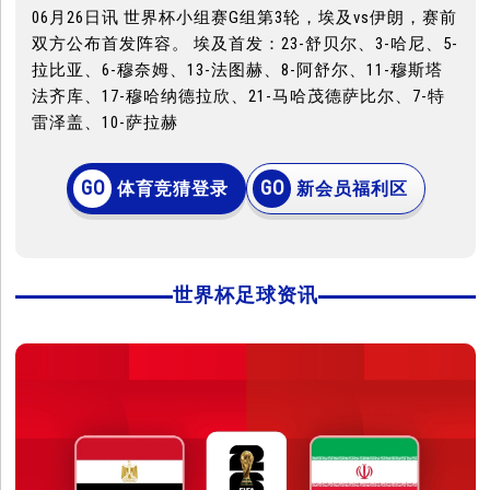
06月26日讯 世界杯小组赛G组第3轮，埃及vs伊朗，赛前
双方公布首发阵容。 埃及首发：23-舒贝尔、3-哈尼、5-
拉比亚、6-穆奈姆、13-法图赫、8-阿舒尔、11-穆斯塔
法齐库、17-穆哈纳德拉欣、21-马哈茂德萨比尔、7-特
雷泽盖、10-萨拉赫
体育竞猜登录
新会员福利区
世界杯足球资讯