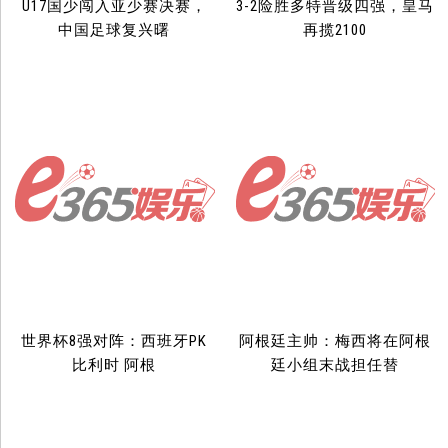
U17国少闯入亚少赛决赛，
3-2险胜多特晋级四强，皇马
中国足球复兴曙
再揽2100
世界杯8强对阵：西班牙PK
阿根廷主帅：梅西将在阿根
比利时 阿根
廷小组末战担任替