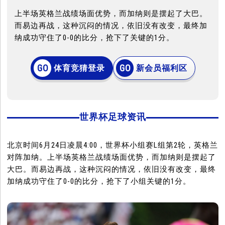
上半场英格兰战绩场面优势，而加纳则是摆起了大巴。
而易边再战，这种沉闷的情况，依旧没有改变，最终加
纳成功守住了0-0的比分，抢下了关键的1分。
体育竞猜登录
新会员福利区
世界杯足球资讯
北京时间6月24日凌晨4:00，世界杯小组赛L组第2轮，英格兰
对阵加纳。上半场英格兰战绩场面优势，而加纳则是摆起了
大巴。而易边再战，这种沉闷的情况，依旧没有改变，最终
加纳成功守住了0-0的比分，抢下了小组关键的1分。