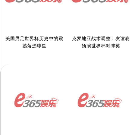
美国男足世界杯历史中的震
克罗地亚战术调整：友谊赛
撼落选球星
预演世界杯对阵英