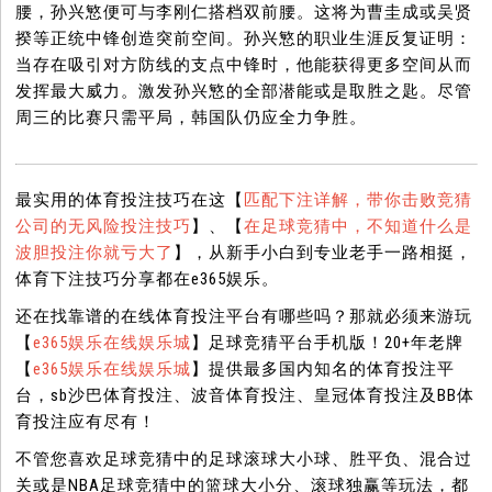
腰，孙兴慜便可与李刚仁搭档双前腰。这将为曹圭成或吴贤
揆等正统中锋创造突前空间。孙兴慜的职业生涯反复证明：
当存在吸引对方防线的支点中锋时，他能获得更多空间从而
发挥最大威力。激发孙兴慜的全部潜能或是取胜之匙。尽管
周三的比赛只需平局，韩国队仍应全力争胜。
最实用的体育投注技巧在这【
匹配下注详解，带你击败竞猜
公司的无风险投注技巧
】、【
在足球竞猜中，不知道什么是
波胆投注你就亏大了
】，从新手小白到专业老手一路相挺，
体育下注技巧分享都在e365娱乐。
还在找靠谱的在线体育投注平台有哪些吗？那就必须来游玩
【
e365娱乐在线娱乐城
】足球竞猜平台手机版！20+年老牌
【
e365娱乐在线娱乐城
】提供最多国内知名的体育投注平
台，sb沙巴体育投注、波音体育投注、皇冠体育投注及BB体
育投注应有尽有！
不管您喜欢足球竞猜中的足球滚球大小球、胜平负、混合过
关或是NBA足球竞猜中的篮球大小分、滚球独赢等玩法，都