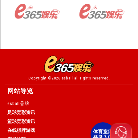
Copyright ©2026 esball all rights reserved.
网站导览
esball品牌
足球竞彩资讯
篮球竞彩资讯
足球世界杯
在线棋牌游戏
体育竞猜
NBA新闻
登录入口