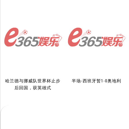
哈兰德与挪威队世界杯止步
半场-西班牙暂1-0奥地利
后回国，获英雄式