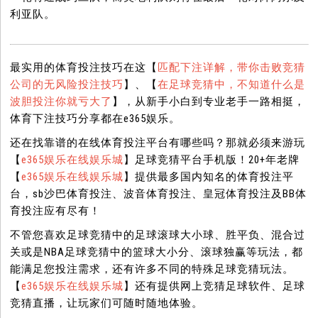
利亚队。
最实用的体育投注技巧在这【
匹配下注详解，带你击败竞猜
公司的无风险投注技巧
】、【
在足球竞猜中，不知道什么是
波胆投注你就亏大了
】，从新手小白到专业老手一路相挺，
体育下注技巧分享都在e365娱乐。
还在找靠谱的在线体育投注平台有哪些吗？那就必须来游玩
【
e365娱乐在线娱乐城
】足球竞猜平台手机版！20+年老牌
【
e365娱乐在线娱乐城
】提供最多国内知名的体育投注平
台，sb沙巴体育投注、波音体育投注、皇冠体育投注及BB体
育投注应有尽有！
不管您喜欢足球竞猜中的足球滚球大小球、胜平负、混合过
关或是NBA足球竞猜中的篮球大小分、滚球独赢等玩法，都
能满足您投注需求，还有许多不同的特殊足球竞猜玩法。
【
e365娱乐在线娱乐城
】还有提供网上竞猜足球软件、足球
竞猜直播，让玩家们可随时随地体验。