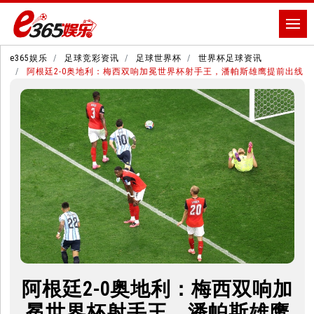
e365娱乐
足球竞彩资讯
足球世界杯
世界杯足球资讯
阿根廷2-0奥地利：梅西双响加冕世界杯射手王，潘帕斯雄鹰提前出线
阿根廷2-0奥地利：梅西双响加
冕世界杯射手王，潘帕斯雄鹰