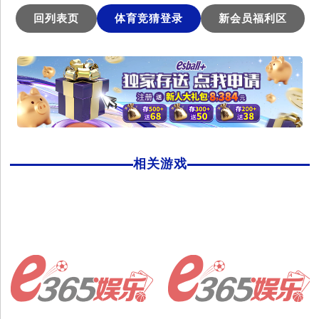
回列表页
体育竞猜登录
新会员福利区
相关游戏