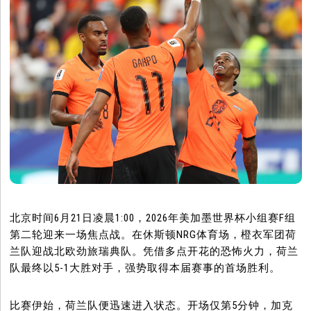
北京时间6月21日凌晨1:00，2026年美加墨世界杯小组赛F组
第二轮迎来一场焦点战。在休斯顿NRG体育场，橙衣军团荷
兰队迎战北欧劲旅瑞典队。凭借多点开花的恐怖火力，荷兰
队最终以5-1大胜对手，强势取得本届赛事的首场胜利。
比赛伊始，荷兰队便迅速进入状态。开场仅第5分钟，加克