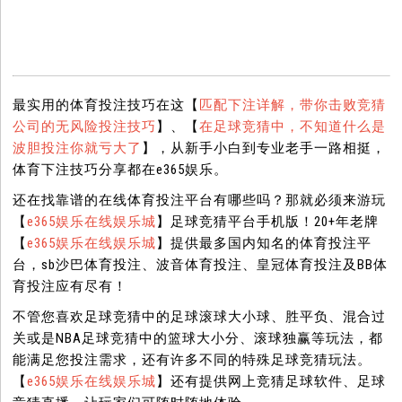
最实用的体育投注技巧在这【
匹配下注详解，带你击败竞猜
公司的无风险投注技巧
】、【
在足球竞猜中，不知道什么是
波胆投注你就亏大了
】，从新手小白到专业老手一路相挺，
体育下注技巧分享都在e365娱乐。
还在找靠谱的在线体育投注平台有哪些吗？那就必须来游玩
【
e365娱乐在线娱乐城
】足球竞猜平台手机版！20+年老牌
【
e365娱乐在线娱乐城
】提供最多国内知名的体育投注平
台，sb沙巴体育投注、波音体育投注、皇冠体育投注及BB体
育投注应有尽有！
不管您喜欢足球竞猜中的足球滚球大小球、胜平负、混合过
关或是NBA足球竞猜中的篮球大小分、滚球独赢等玩法，都
能满足您投注需求，还有许多不同的特殊足球竞猜玩法。
【
e365娱乐在线娱乐城
】还有提供网上竞猜足球软件、足球