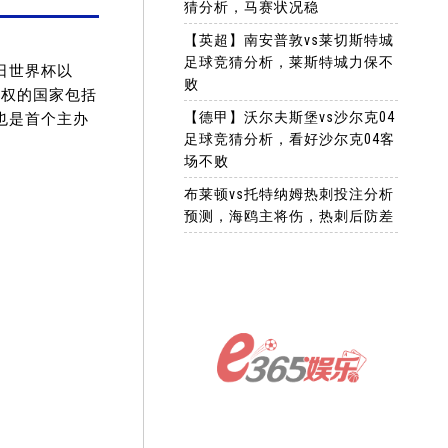
猜分析，马赛状况稳
他足球竞猜
【英超】南安普敦vs莱切斯特城
足球竞猜分析，莱斯特城力保不
韩日世界杯以
败
办权的国家包括
【德甲】沃尔夫斯堡vs沙尔克04
也是首个主办
足球竞猜分析，看好沙尔克04客
场不败
布莱顿vs托特纳姆热刺投注分析
预测，海鸥主将伤，热刺后防差