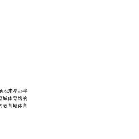
比赛场地来举办半
育城体育馆的
的教育城体育