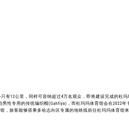
志向区市中心只有12公里，同样可容纳超过4万名观众，即将建设完成的杜
专用的传统编织帽(Gahfiya)，而杜玛玛体育馆会在2022
育馆，旅客能够搭乘多哈志向区专属的地铁线前往杜玛玛体育馆