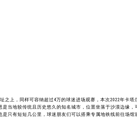
in Ali球场旧址之上，同样可容纳超过4万的球迷进场观赛，本次2022年
恩是当地较传统且历史悠久的知名城市，位置坐落于沙漠边缘，
也是只有短短几公里，球迷朋友们可以搭乘专属地铁线前往场馆