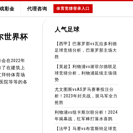
戏彩金
代理咨询
体育竞猜登录入口
人气足球
NBA排行榜
足球竞猜分析
KY开元棋牌
NBA选秀
足球资讯
尔世界杯
【西甲】巴塞罗那vs瓦拉多利德
足球竞猜分析，巴塞罗那主场大
季排行榜
超竞猜
游戏介绍
新秀球探报告
最新足球新闻
游戏
胜
在2022年
队排行榜
甲竞猜
NBA选秀新闻
五大联赛新闻
【英超】利物浦vs谢菲尔德联足
除了在建筑上
员排行榜
甲竞猜
NCAA新闻
足球赛事新闻
球竞猜分析，利物浦延续主场强
艾拜特体育场
势
资排行榜
甲竞猜
NBA选秀前瞻
足球转会最新动态
医院等等的各
尤文图斯vsAS罗马赛事投注分
乐游棋牌
秀排行榜
甲竞猜
选秀球员资料
五大联赛球队
析！2023年封关战，斑马军全力
冠杯竞猜
抢胜
国联竞猜
游戏介绍
游戏
利物浦vs纽卡斯尔联分析！2024
年揭幕战，红军棒打落水喜鹊
国杯竞猜
【法甲】马赛vs布雷斯特足球竞
界杯足球竞猜