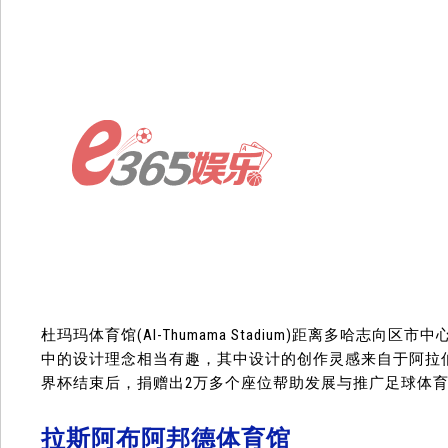
杜玛玛体育馆(Al-Thumama Stadium)距离多哈
中的设计理念相当有趣，其中设计的创作灵感来自于阿拉伯男性
界杯结束后，捐赠出2万多个座位帮助发展与推广足球体
拉斯阿布阿邦德体育馆