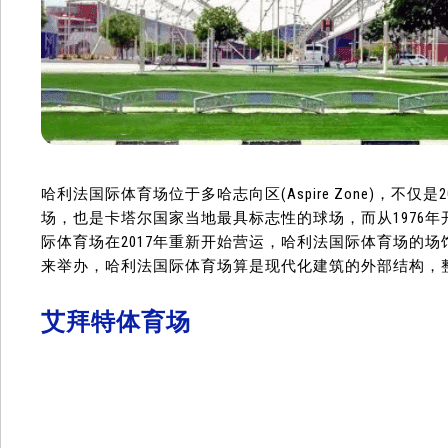
哈利法国际体育场位于多哈志向区(Aspire Zone)，
场，也是卡塔尔国家当地最具标志性的球场，而从1976
际体育场在2017年重新开始营运，哈利法国际体育场的
来举办，哈利法国际体育场算是现代化建筑的外部结构，
艾拜特体育场