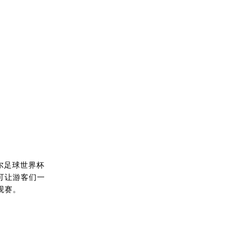
卡塔尔足球世界杯
可让游客们一
观赛。