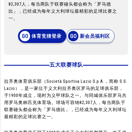
82,307人，每当两队于联赛碰头都会称为「罗马德
比」，已经成为每年义大利球坛最精彩的足球比赛之
一。
体育竞猜登录
新会员福利区
五大联赛球队
拉齐奥体育俱乐部（Società Sportiva Lazio S.p.A.，简称 S.S.
Lazio），是一家位于义大利拉齐奥区罗马的足球俱乐部，
于1900年成立，现时为义甲球队之一。与同城俱乐部罗马共
用罗马奥林匹克体育场。球场可容纳82,307人，每当两队于
联赛碰头都会称为「罗马德比」，已经成为每年义大利球坛
最精彩的足球比赛之一。