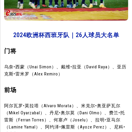
2024欧洲杯西班牙队｜26人球员大名单
门将
乌奈•西蒙（Unai Simon）、戴维•拉亚（David Raya）、亚历
克斯•雷米罗（Alex Remiro）
前场
阿尔瓦罗•莫拉塔（Alvaro Morata）、米克尔•奥亚萨瓦尔
（Mikel Oyarzabal）、丹尼•奥尔莫（Dani Olmo）、费兰•托
雷斯（Ferran Torres）、何塞卢（Joselu）、拉明•亚马尔
（Lamine Yamal）、阿约泽•佩雷斯（Ayoze Perez）、尼科•