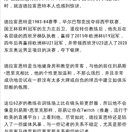
时，就连德拉富恩特本人也感到惊讶。
德拉富恩特是1983-84赛季，毕尔巴鄂竞技夺得西甲联赛、
国王杯双料冠军的主力左后卫。退役转任教练后，他先后在
各层级的西班牙梯队执教，赢得了2015年欧洲杯U19冠军，
四年后再赢得欧洲杯U21冠军，并带领西班牙U23进入了2020
东京奥运男足项目的决赛，夺下银牌。
德拉富恩特是当地健身房和教堂的常客，与他的前任刘易斯
•恩里克相比，他的个性更加温和，不那么强烈，并且非常
成功地尝试在一群没有太多大牌或自负的球员中建立如俱乐
部般的氛围。
这位62岁的教练在训练场上比在镜头前更舒服，所以他不会
像是刘易斯•恩里克那样，容易让你在Twitch（推趣，流行于
欧美的直播平台）上看到他。尽管如此，德拉富恩特还是陷
入了一些媒体风暴，与一些记者的关系不稳定，尤其是那些
与皇家马德里和巴塞罗那关系密切的记者。