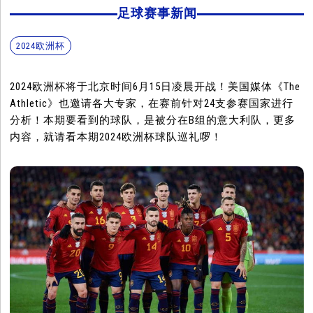
足球赛事新闻
2024欧洲杯
2024欧洲杯将于北京时间6月15日凌晨开战！美国媒体《The
Athletic》也邀请各大专家，在赛前针对24支参赛国家进行
分析！本期要看到的球队，是被分在B组的意大利队，更多
内容，就请看本期2024欧洲杯球队巡礼啰！