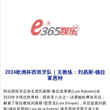
2024欧洲杯西班牙队｜主教练：刘易斯•德拉
富恩特
时任西班牙足协主席刘易斯•鲁比亚莱斯(Luis Rubiales)在
2022年卡塔尔世界杯，西班牙八分之一决赛输给摩洛哥后，
解雇了前任教练刘易斯•恩里克(Luis Enrique)，并且提拔刘易
斯•德拉富恩特(Luis de la Fuente) 接手西班牙男子成人队