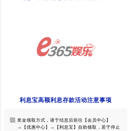
利息宝高额利息存款活动注意事项
奖金领取方式，请于结息后前往【会员中心】
→
【优惠中心】
→
【利息宝】自助领取，若于停止