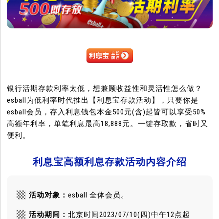
银行活期存款利率太低，想兼顾收益性和灵活性怎么做？
esball为低利率时代推出【利息宝存款活动】，只要你是
esball会员，存入利息钱包本金500元(含)起皆可以享受50%
高额年利率，单笔利息最高18,888元。一键存取款，省时又
便利。
利息宝高额利息存款活动内容介绍
活动对象：
esball 全体会员。
活动期间：
北京时间2023/07/10(四)中午12点起