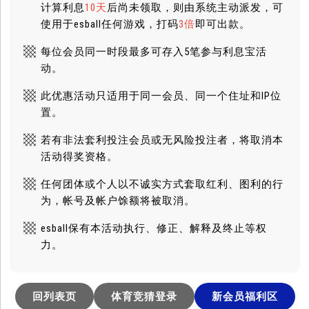
计算利息
10天
后尚未领取，则由系统主动派发，可
使用于esball任何游戏，打码
3倍
即可出款。
每位会员同一时段最多可存入5笔参与利息宝活
动。
此优惠活动只适用于同一会员、同一个住址和IP位
置。
若有非法套利投注会员或无风险投注者，将取消本
活动得奖资格。
任何团体或个人以不诚实方式套取红利、图利的行
为，帐号及帐户馀额将被取消。
esball保有本活动执行、修正、解释及终止等权
力。
回列表页
体育竞猜登录
新会员福利区