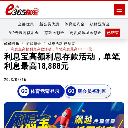
全部优惠
新会员优惠
体育送彩金
棋牌送彩金
VIP专属高额彩金
存款送彩金
更多娱乐城送彩金
已结束
e365娱乐
游戏彩金
优惠活动-已结束
利息宝高额利息存款活动，单笔利息最高18,888元
利息宝高额利息存款活动，单笔
利息最高18,888元
2023/06/16
体育竞猜登录
新会员福利区