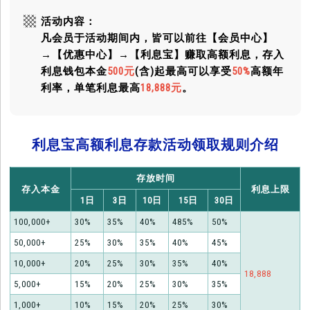
活动内容：
凡会员于活动期间内，皆可以前往【会员中心​】
→【优惠中心】→【利息宝】赚取高额利息，存入
利息钱包本金
500元
(含)起最高可以享受
50%
高额年
利率，单笔利息最高
18,888元
。
利息宝高额利息存款活动领取规则介绍
存放时间
存入本金
利息上限
1日
3日
10日
15日
30日
100,000+
30%
35%
40%
485%
50%
50,000+
25%
30%
35%
40%
45%
10,000+
20%
25%
30%
35%
40%
18,888
5,000+
15%
20%
25%
30%
35%
1,000+
10%
15%
20%
25%
30%