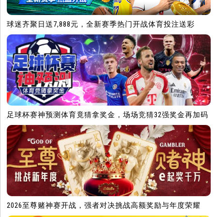
球迷齐聚日送7,888元，全新赛季热门开战体育投注送彩
足球杯赛神预测体育竟猜拿奖金，场场竞猜32强奖金再加码
2026至尊赌神赛开战，强者对决挑战高额奖励与年度荣耀