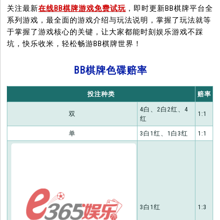
关注最新
在线BB棋牌游戏免费试玩
，即时更新BB棋牌平台全
系列游戏，最全面的游戏介绍与玩法说明，掌握了玩法就等
于掌握了游戏核心的关键，让大家都能时刻娱乐游戏不踩
坑，快乐收米，轻松畅游BB棋牌世界！
BB棋牌色碟赔率
投注种类
赔率
4白、2白2红、4
双
1:1
红
单
3白1红、1白3红
1:1
3白1红
1:3