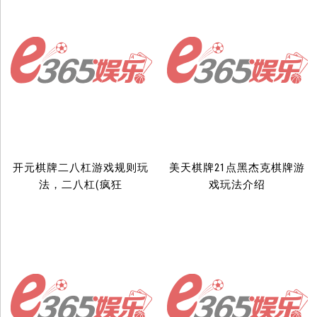
开元棋牌二八杠游戏规则玩
美天棋牌21点黑杰克棋牌游
法，二八杠(疯狂
戏玩法介绍