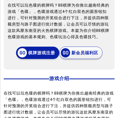
在找可以玩色碟的棋牌吗？BB棋牌为你推出越南经典的
游戏「色碟」，色碟游戏透过4个红白双色的圆形钮扣
进行，可针对预测的开奖组合进行下注，并提供四种限
额房型与路子图进行统计数据，让会员可以尽情的游玩
这款风靡东南亚的火热棋牌游戏。本篇为你介绍BB棋牌
色碟游戏的基本规则、色碟玩法心得及色碟技巧。
棋牌游戏注册
新会员福利区
游戏介绍
在找可以玩色碟的棋牌吗？BB棋牌为你推出越南经典的游戏
「色碟」，色碟游戏透过4个红白双色的圆形钮扣进行，可
针对预测的开奖组合进行下注，并提供四种限额房型与路子
图进行统计数据，让会员可以尽情的游玩这款风靡东南亚的