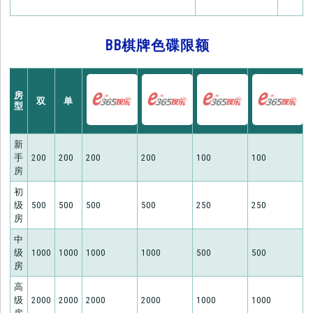
BB棋牌色碟限额
房
双
单
型
新
手
200
200
200
200
100
100
房
初
级
500
500
500
500
250
250
房
中
级
1000
1000
1000
1000
500
500
房
高
级
2000
2000
2000
2000
1000
1000