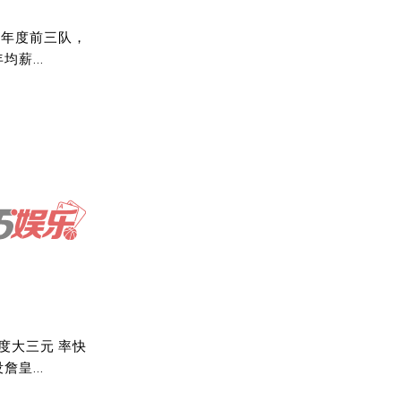
选年度前三队，
均薪...
度大三元 率快
詹皇...