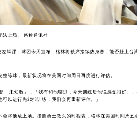
无法上场。 路透通讯社
前一周扭伤左脚踝，球团今天宣布，格林将缺席接续热身赛，能否赶上台
完整练球，最新状况将在美国时间周日再度进行评估。
幕战目前是「未知数」，「我有和他聊过，今天训练后他说感觉很好。
他可以进行先3对3训练，我们会再重新评估。」
不会将他放上场。按照勇士教头的时程表，格林在美国时间周五会