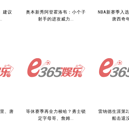
」建议
奥本新秀阿登霍洛韦：小个子
NBA新赛季入
.
射手的进攻威力...
唐西奇年
库里、唐
等休赛季再全力梭哈？勇士锁
雷纳德生涯第2
定字母哥、詹姆...
船击退没