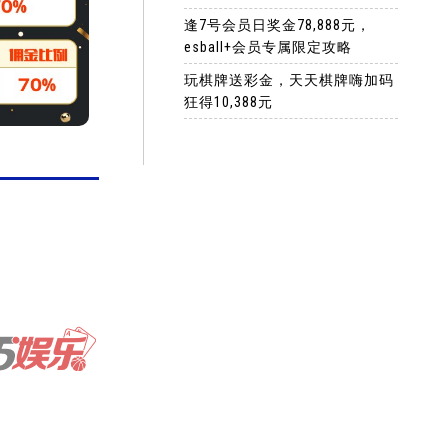
逢7号会员日奖金78,888元，
esball+会员专属限定攻略
玩棋牌送彩金，天天棋牌嗨加码
狂得10,388元