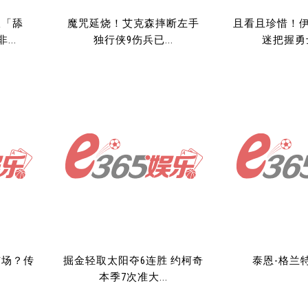
报「舔
魔咒延烧！艾克森摔断左手
且看且珍惜！
..
独行侠9伤兵已...
迷把握勇士
市场？传
掘金轻取太阳夺6连胜 约柯奇
泰恩-格兰特
本季7次准大...