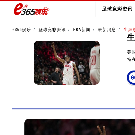
足球竞彩资讯
e365娱乐
篮球竞彩资讯
NBA新闻
最新消息
生涯
生
美
特