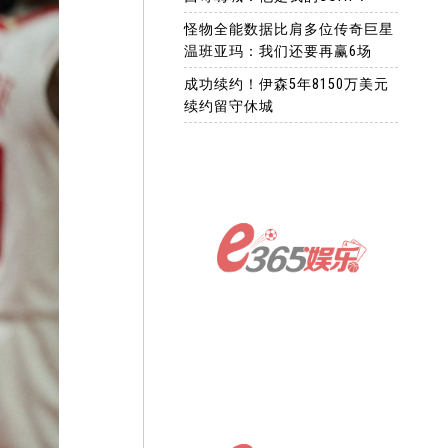
他足球竞猜
怪物全能数据比肩多位传奇巨星
温班亚玛：我们还要再赢6场
成功续约！伊森5年8150万美元
续约留守休城