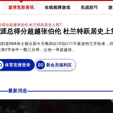
篮球竞彩资讯
在线棋牌游戏
实战技巧
游
总得分超越张伯伦 杜兰特跃居史上第7
NBA新闻
足球世界杯
BB棋牌
涯总得分超越张伯伦 杜兰特跃居史上
国职篮NBA休士顿火箭今天晚间以105比111不敌波特兰开拓者，
最新消息
世界杯足球资讯
游戏介绍
賽
英
在第3节命中一颗三分球，让他一举超越传...
NBA交易转会
奥运会足球
球
西
NBA竞猜
球
法
体育竞猜登录
新会员福利区
NBA球队
薪
德
NBA球员
新
意
欧
最新消息
欧
欧
世