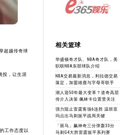
相关篮球
一举超越传奇球
华盛顿奇才队、NBA奇才队，美
职联NBA东部球队介绍
记跳投，让生涯
NBA交易最新消息，利拉德交易
落定，加盟雄鹿与字母哥联手
湖人迎50年最大变革？道奇高层
传介入决策 佩林卡位置受关注
强力阻止雷霆客场6连胜 温班亚
玛点出马刺扳平战局关键
「斑马」飙神奇三分弹轰33分
他的工作态度以
马刺G4大胜雷霆扳平系列赛