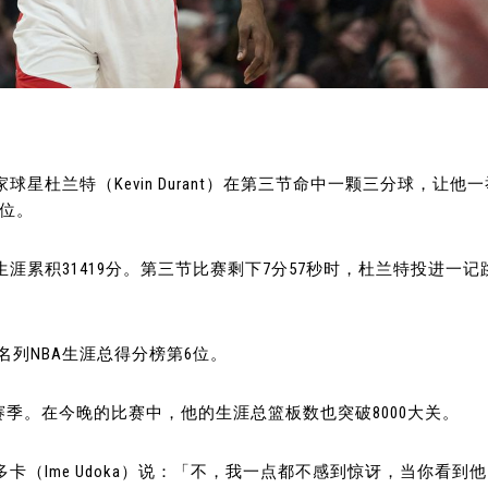
球星杜兰特（Kevin Durant）在第三节命中一颗三分球，让他
7位。
涯累积31419分。第三节比赛剩下7分57秒时，杜兰特投进一
分，名列NBA生涯总得分榜第6位。
A赛季。在今晚的比赛中，他的生涯总篮板数也突破8000大关。
（Ime Udoka）说：「不，我一点都不感到惊讶，当你看到