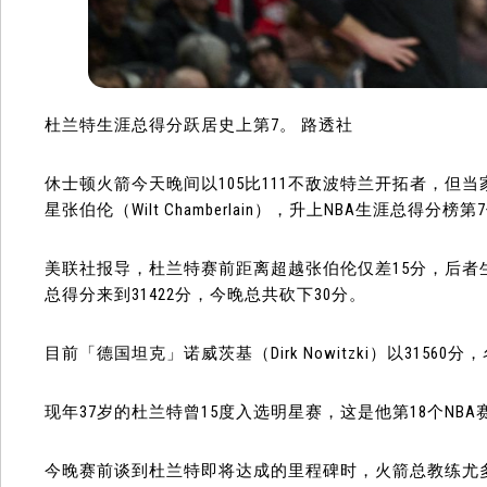
杜兰特生涯总得分跃居史上第7。 路透社
休士顿火箭今天晚间以105比111不敌波特兰开拓者，但当家
星张伯伦（Wilt Chamberlain），升上NBA生涯总得分榜第
美联社报导，杜兰特赛前距离超越张伯伦仅差15分，后者生
总得分来到31422分，今晚总共砍下30分。
目前「德国坦克」诺威茨基（Dirk Nowitzki）以31560
现年37岁的杜兰特曾15度入选明星赛，这是他第18个NB
今晚赛前谈到杜兰特即将达成的里程碑时，火箭总教练尤多卡