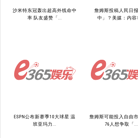
沙米特东冠轰出超高外线命中
詹姆斯投稿人民日
率 队友盛赞「...
中」？美媒：内容非.
ESPN公布新赛季10大球星 温
詹姆斯可能投入自由
班亚玛力...
76人想争取「...