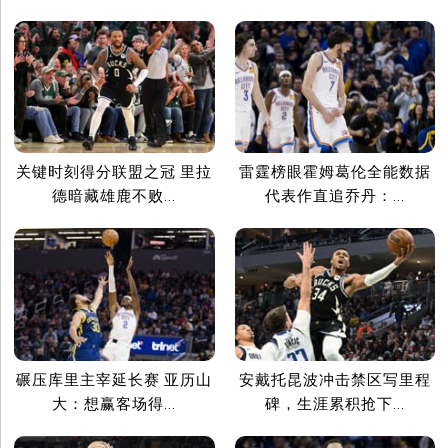
关键时刻得分联盟之冠 里拉
雷霆榜眼霍姆葛伦全能数据
德暗藏雄鹿不败...
代表作直追乔丹：...
碾压库里主宰延长赛 亚历山
安戴托昆波冲击禁区写里程
大：想赢客场得...
碑，生涯累积抢下...