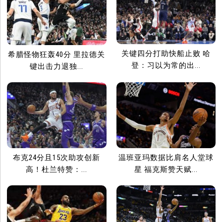
关键四分打助快船止败 哈
希腊怪物狂轰40分 里拉德关
登：习以为常的出...
键出击力退独...
布克24分且15次助攻创新
温班亚玛数据比肩名人堂球
高！杜兰特赞：...
星 福克斯赞天赋...