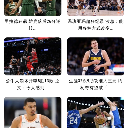
里拉德狂飙 雄鹿落后26分逆
温班亚玛超狂纪录 波总：能
转...
用各种方式改变...
公牛大崩坏开季5胜13败 拉
生涯32次9助攻准大三元 约
文：令人感到...
柯奇有望破「...