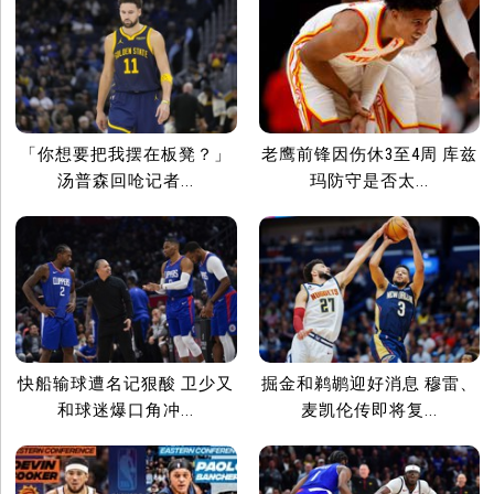
「你想要把我摆在板凳？」
老鹰前锋因伤休3至4周 库兹
汤普森回呛记者...
玛防守是否太...
快船输球遭名记狠酸 卫少又
掘金和鹈鹕迎好消息 穆雷、
和球迷爆口角冲...
麦凯伦传即将复...