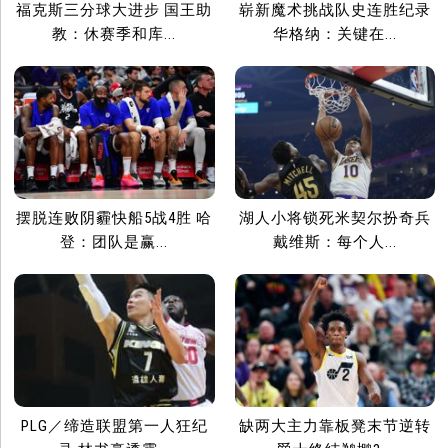
福克斯三分球大进步 国王助
崭新魔术挑战队史连胜纪录
教：休赛季和库...
华格纳：关键在...
摆脱连败阴霾快船5战4胜 哈
湖人小将锁死米契尔扮奇兵
登：团队是赢...
戴维斯：每个人...
PLG／缔造联盟第一人狂纪
缺两大主力靠板凳末节逆转