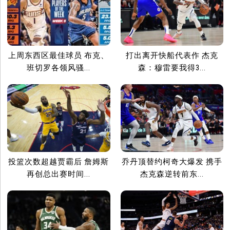
上周东西区最佳球员 布克、
打出离开快船代表作 杰克
班切罗各领风骚...
森：穆雷要我得3...
投篮次数超越贾霸后 詹姆斯
乔丹顶替约柯奇大爆发 携手
再创总出赛时间...
杰克森逆转前东...