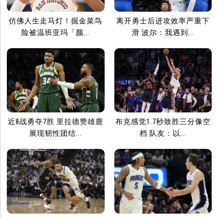
仿佛人生走马灯！掘金菜鸟
离开勇士后进攻效率严重下
险被温班亚玛「颜...
滑 波尔：我遇到...
近8战勇夺7胜 里拉德赞雄鹿
布克感觉1.7秒致胜三分像空
展现韧性团结...
档 队友：以...