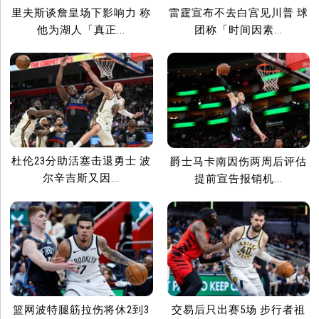
里夫斯谈詹皇场下影响力 称
雷霆宣布不去白宫见川普 球
他为湖人「真正...
团称「时间因素...
杜伦23分助活塞击退勇士 波
爵士马卡南因伤两周后评估
尔辛吉斯又因...
提前宣告报销机...
篮网波特腿筋拉伤将休2到3
交易后只出赛5场 步行者祖