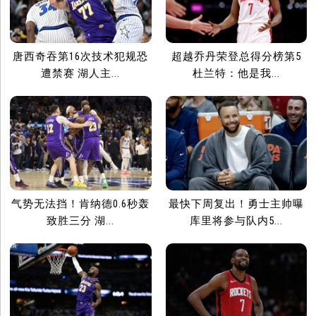
唐西奇吞第16次技术犯规恐
超越乔丹荣登总得分榜第5
遭禁赛 湖人主...
杜兰特：他是我...
气势无法挡！肯纳德0.6秒轰
最快下周复出！勇士主帅曝
致胜三分 湖...
库里将参与队内5...