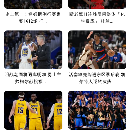
史上第一！詹姆斯例行赛累
断老鹰11连胜反问媒体「化
积1612场 打...
学反应」 杜兰...
明战老鹰将遇库明加 勇士主
活塞率先闯进东区季后赛 凯
帅柯尔献祝福：...
尔特人逆转灰熊...