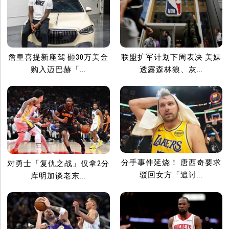
詹皇喜提新座驾 砸30万美金
联盟扩军计划下周表决 美媒
购入迈巴赫「...
透露森林狼、灰...
分手事件延烧！ 唐西奇要求
对勇士「复仇之战」仅拿2分
驳回女方「追讨...
库明加谈老东...