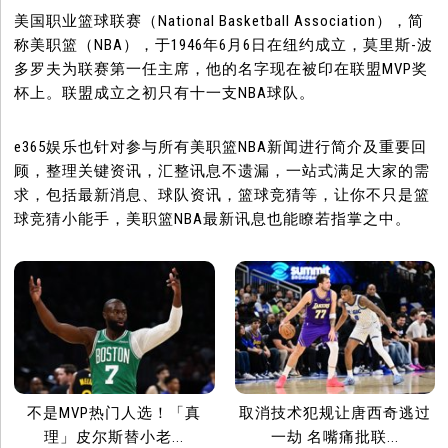
美国职业篮球联赛（National Basketball Association），简
称美职篮（NBA），于1946年6月6日在纽约成立，莫里斯-波
多罗夫为联赛第一任主席，他的名字现在被印在联盟MVP奖
杯上。联盟成立之初只有十一支NBA球队。
e365娱乐也针对参与所有美职篮NBA新闻进行简介及重要回
顾，整理关键资讯，汇整讯息不遗漏，一站式满足大家的需
求，包括最新消息、球队资讯，篮球竞猜等，让你不只是篮
球竞猜小能手，美职篮NBA最新讯息也能瞭若指掌之中。
不是MVP热门人选！「真
取消技术犯规让唐西奇逃过
理」皮尔斯替小老...
一劫 名嘴痛批联...