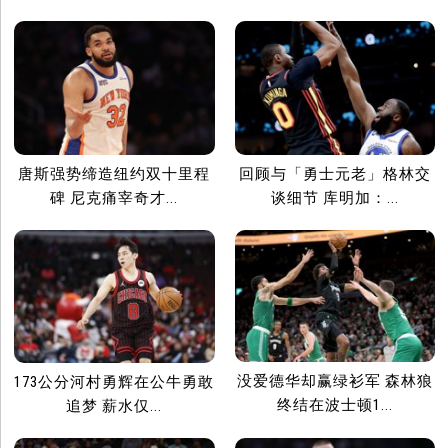
唐斯强势缔造纽约双十里程
回顾与「勇士元老」格林交
碑 尼克痛宰奇才...
谈细节 库明加：...
没爱德华却赢绿衫军 森林狼
173公分河村勇辉在公牛勇敢
终结在波士顿1...
追梦 薪水仅...