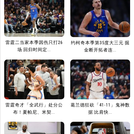
雷霆二当家本季因伤只打26
约柯奇本季第35度大三元 掘
场 回归时间定...
金断开拓者连...
雷霆奇才「全武行」处分公
葛兰德狂砍「41-11」鬼神数
布！夏帕尼、米契...
据 比肩快...