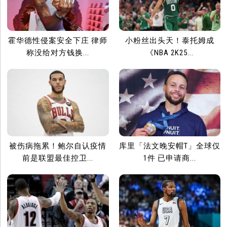
霍华德性侵案安全下庄 律师
小粉丝出头天！泰托姆成
称没给对方钱换...
《NBA 2K25...
被伤病拖累！鲍尔自认疫情
库里「法文晚安帽T」全球仅
前是联盟最佳控卫...
1件 已申请商...