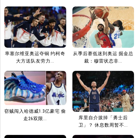
率塞尔维亚奥运夺铜 约柯奇
从季后赛低迷到奥运 掘金总
大方送队友劳力...
裁：穆雷状态非...
窃贼闯入哈德威1.3亿豪宅 偷
库里自介拔掉「勇士后
走26双限...
卫」？ 休息数周暂不...