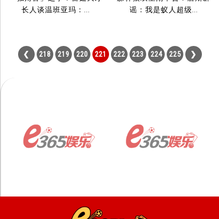
长人谈温班亚玛：...
谣：我是蚁人超级...
218
219
220
221
222
223
224
225