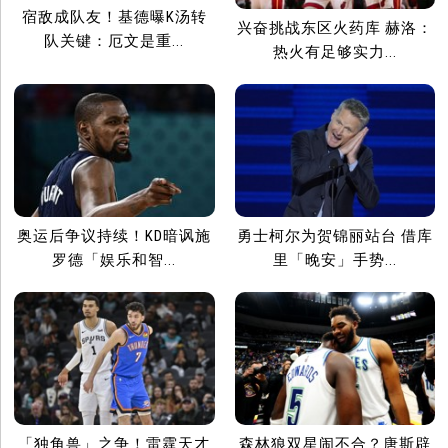
宿敌成队友！基德曝K汤转
兴奋挑战东区火药库 赫洛：
队关键：厄文是重...
热火有足够实力...
奥运后争议持续！KD暗讽施
勇士柯尔为贺锦丽站台 借库
罗德「娱乐和智...
里「晚安」手势...
「独角兽」之争！雷霆天才
森林狼双星闹不合？唐斯辟