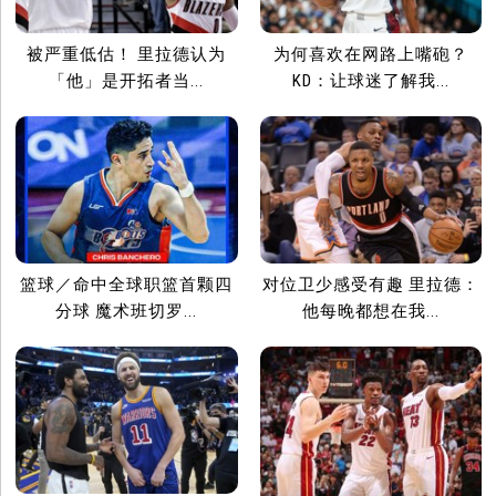
被严重低估！ 里拉德认为
为何喜欢在网路上嘴砲？
「他」是开拓者当...
KD：让球迷了解我...
篮球／命中全球职篮首颗四
对位卫少感受有趣 里拉德：
分球 魔术班切罗...
他每晚都想在我...