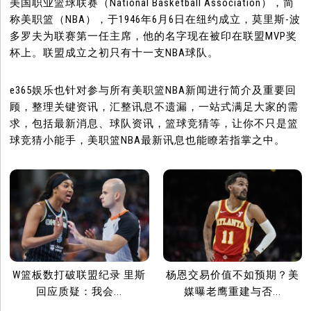
美国职业篮球联赛（National Basketball Association），简
称美职篮（NBA），于1946年6月6日在纽约成立，莫里斯-波
多罗夫为联赛第一任主席，他的名字现在被印在联盟MVP奖
杯上。联盟成立之初只有十一支NBA球队。
e365娱乐也针对参与所有美职篮NBA新闻进行简介及重要回
顾，整理关键资讯，汇整讯息不遗漏，一站式满足大家的需
求，包括最新消息、球队资讯，篮球竞猜等，让你不只是篮
球竞猜小能手，美职篮NBA最新讯息也能瞭若指掌之中。
W篮板数打破联盟纪录 里斯
杨恩交易价值不如预期？美
回应质疑：我会...
媒曝老鹰重建与否...