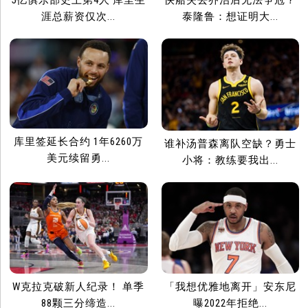
5亿俱乐部史上第4人 库里生
快船失去乔治后无法争冠？
涯总薪资仅次...
泰隆鲁：想证明大...
库里签延长合约 1年6260万
谁补汤普森离队空缺？勇士
美元续留勇...
小将：教练要我出...
W克拉克破新人纪录！ 单季
「我想优雅地离开」安东尼
88颗三分缔造...
曝2022年拒绝...