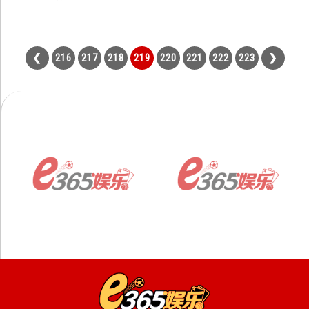
216
217
218
219
220
221
222
223