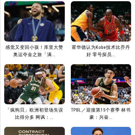
感觉又变回小孩！库里大赞
霍华德认为Kobe技术比乔丹
奥运夺金之旅「满...
好 零号探员...
「疯狗贝」欧洲初登场失误
TPBL／迎接第15个赛季 林书
比得分多 网讽：...
豪：兴奋...