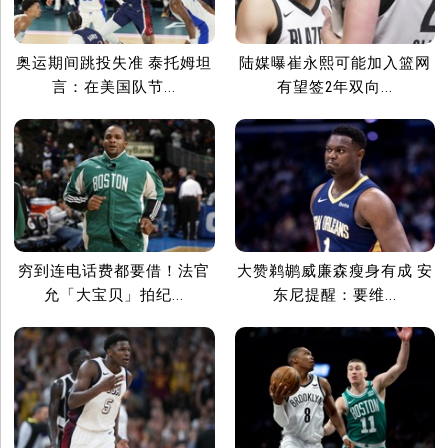
奥运期间跳投失准 泰托姆坦
陆媒曝崔永熙可能加入篮网
言：在美国队节...
有望签2年双向...
穷到连电话费都要借！法官
大赞鹈鹕威廉森瘦身有成 安
允「大宝贝」拍纪...
东尼提醒：要维...