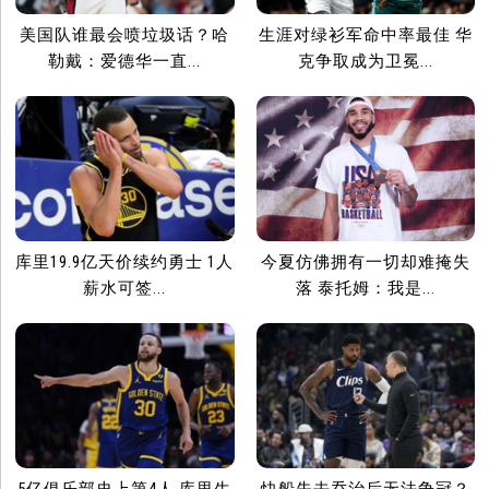
美国队谁最会喷垃圾话？哈
生涯对绿衫军命中率最佳 华
勒戴：爱德华一直...
克争取成为卫冕...
库里19.9亿天价续约勇士 1人
今夏仿佛拥有一切却难掩失
薪水可签...
落 泰托姆：我是...