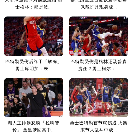
泰托姆生涯首度缺席季后赛
士格林：那是波...
佩戴护具现身板...
巴特勒受伤后终于「解冻」
巴特勒受伤是格林还汤普森
勇士库明加：未...
责任？勇士柯尔：...
湖人主帅暴怒盼「拉响警
勇士巴特勒首节就伤退 火箭
铃」 詹皇梦回高中...
末节大乱斗中成...