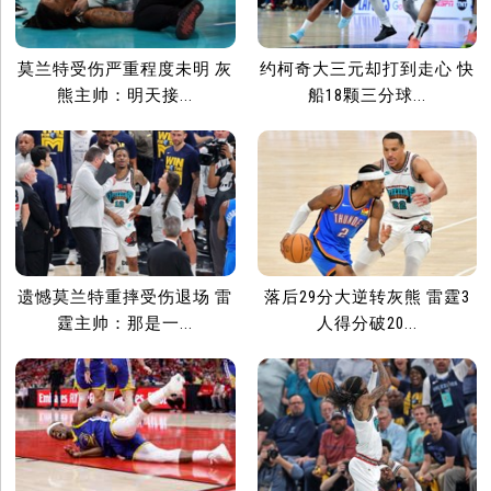
莫兰特受伤严重程度未明 灰
约柯奇大三元却打到走心 快
熊主帅：明天接...
船18颗三分球...
遗憾莫兰特重摔受伤退场 雷
落后29分大逆转灰熊 雷霆3
霆主帅：那是一...
人得分破20...