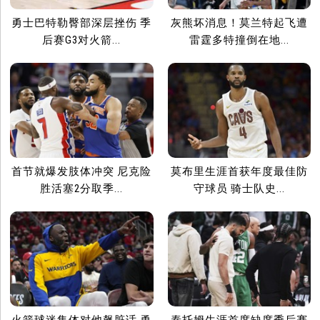
勇士巴特勒臀部深层挫伤 季
灰熊坏消息！莫兰特起飞遭
后赛G3对火箭...
雷霆多特撞倒在地...
首节就爆发肢体冲突 尼克险
莫布里生涯首获年度最佳防
胜活塞2分取季...
守球员 骑士队史...
火箭球迷集体对他飙脏话 勇