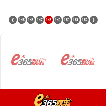
145
146
147
148
149
150
151
152