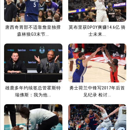
唐西奇胃部不适靠詹皇独撑
莫布里获DPOY爽赚14.6亿 骑
森林狼G3末节...
士未来...
雄鹿多年约续签总管霍斯特
勇士荷兰中锋写2017年后首
瑞佛斯：我为他...
见纪录 检讨...