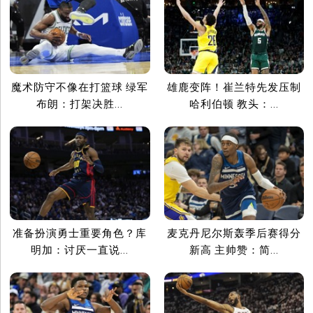
魔术防守不像在打篮球 绿军
雄鹿变阵！崔兰特先发压制
布朗：打架决胜...
哈利伯顿 教头：...
准备扮演勇士重要角色？库
麦克丹尼尔斯轰季后赛得分
明加：讨厌一直说...
新高 主帅赞：简...