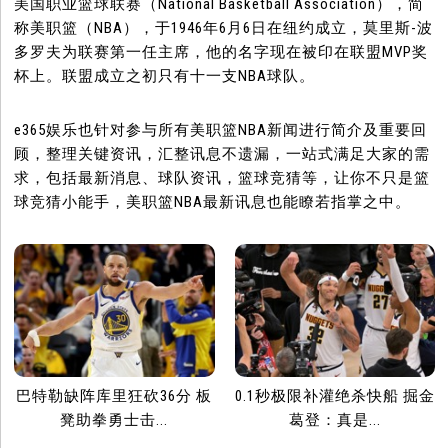
美国职业篮球联赛（National Basketball Association），简
称美职篮（NBA），于1946年6月6日在纽约成立，莫里斯-波
多罗夫为联赛第一任主席，他的名字现在被印在联盟MVP奖
杯上。联盟成立之初只有十一支NBA球队。
e365娱乐也针对参与所有美职篮NBA新闻进行简介及重要回
顾，整理关键资讯，汇整讯息不遗漏，一站式满足大家的需
求，包括最新消息、球队资讯，篮球竞猜等，让你不只是篮
球竞猜小能手，美职篮NBA最新讯息也能瞭若指掌之中。
巴特勒缺阵库里狂砍36分 板
0.1秒极限补灌绝杀快船 掘金
凳助拳勇士击...
葛登：真是...