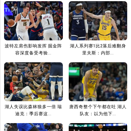
波特左肩伤影响发挥 掘金阵
湖人系列赛1比2落后难翻身
容深度备受考验...
里夫斯：内部...
湖人失误比森林狼多一倍 瑞
唐西奇整个下午都在吐 湖人
迪克：季后赛这...
队友：以为他下...