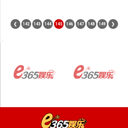
142
143
144
145
146
147
148
149