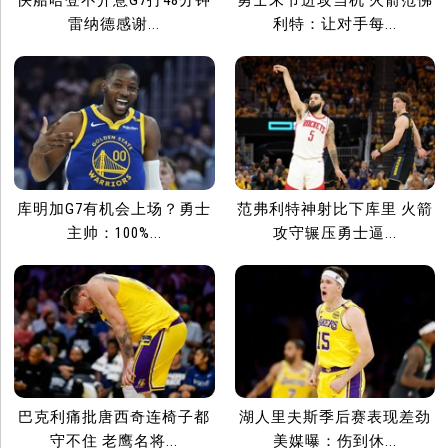
快船哈登不介意G7打48分钟
勇士末节进攻当机 火箭范佛
雷纳德感谢...
利特：让对手每...
库明加G7有机会上场？勇士
范弗利特神射比下库里 火箭
主帅：100%...
攻守辗压勇士逼...
巴克利痛批唐西奇连椅子都
湖人里夫斯季后赛表现差劲
守不住 老鹰名将...
美媒曝：伤到休...