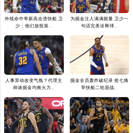
外线命中率新高击溃快船 卫
为掘金注入满满能量 卫少一
少：他们放投策...
句话完美诠释球...
人事异动改变气氛？代理主
掘金全员轰炸破纪录 抢七痛
帅谈掘金均衡火力...
宰快船二轮迎战...