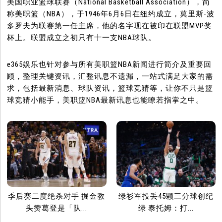
美国职业篮球联赛（National Basketball Association），简
称美职篮（NBA），于1946年6月6日在纽约成立，莫里斯-波
多罗夫为联赛第一任主席，他的名字现在被印在联盟MVP奖
杯上。联盟成立之初只有十一支NBA球队。
e365娱乐也针对参与所有美职篮NBA新闻进行简介及重要回
顾，整理关键资讯，汇整讯息不遗漏，一站式满足大家的需
求，包括最新消息、球队资讯，篮球竞猜等，让你不只是篮
球竞猜小能手，美职篮NBA最新讯息也能瞭若指掌之中。
季后赛二度绝杀对手 掘金教
绿衫军投丢45颗三分球创纪
头赞葛登是「队...
绿 泰托姆：打...