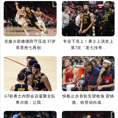
克服火箭难缠防守压迫 37岁
专业下克上！勇士上演史上
库里抢七再创...
第7次「老七传奇...
G7前勇士内部会议凝聚全队
快船止步首轮失望收场 雷纳
希尔德：让我...
德、哈登动向成...