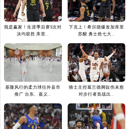
我是赢家！生涯季后赛5次对
下克上！希尔德爆发加库里
决均获胜 库里...
苏醒 勇士抢七大...
基隆风行的柔力球往外县市
骑士主控葛兰德脚趾伤未愈
推广 台东、嘉义...
对步行者首战出...