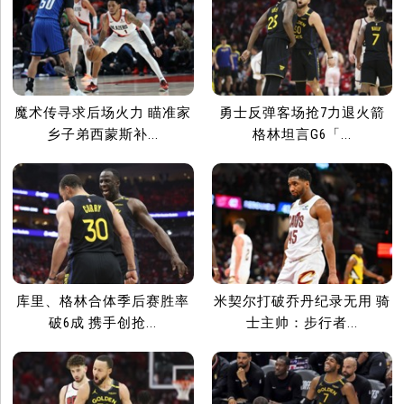
魔术传寻求后场火力 瞄准家
勇士反弹客场抢7力退火箭
乡子弟西蒙斯补...
格林坦言G6「...
库里、格林合体季后赛胜率
米契尔打破乔丹纪录无用 骑
破6成 携手创抢...
士主帅：步行者...