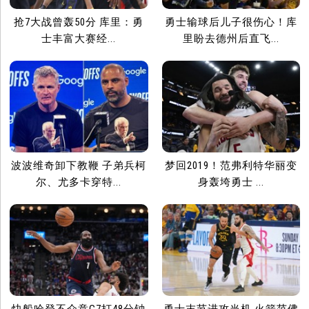
抢7大战曾轰50分 库里：勇
勇士输球后儿子很伤心！库
士丰富大赛经...
里盼去德州后直飞...
波波维奇卸下教鞭 子弟兵柯
梦回2019！范弗利特华丽变
尔、尤多卡穿特...
身轰垮勇士 ...