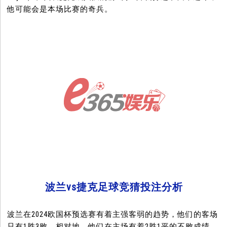
他可能会是本场比赛的奇兵。
波兰vs捷克足球竞猜投注分析
波兰在2024欧国杯预选赛有着主强客弱的趋势，他们的客场
只有1胜3败。相对地，他们在主场有着2胜1平的不败成绩。