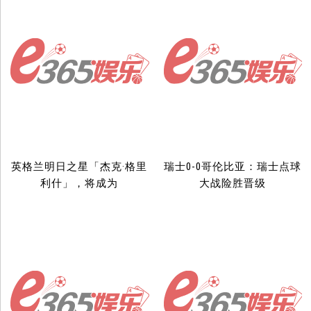
英格兰明日之星「杰克·格里
瑞士0-0哥伦比亚：瑞士点球
利什」，将成为
大战险胜晋级