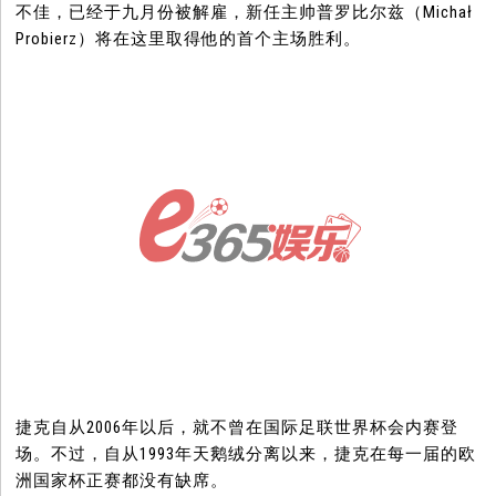
不佳，已经于九月份被解雇，新任主帅普罗比尔兹（Michał
Probierz）将在这里取得他的首个主场胜利。
捷克自从2006年以后，就不曾在国际足联世界杯会内赛登
场。不过，自从1993年天鹅绒分离以来，捷克在每一届的欧
洲国家杯正赛都没有缺席。