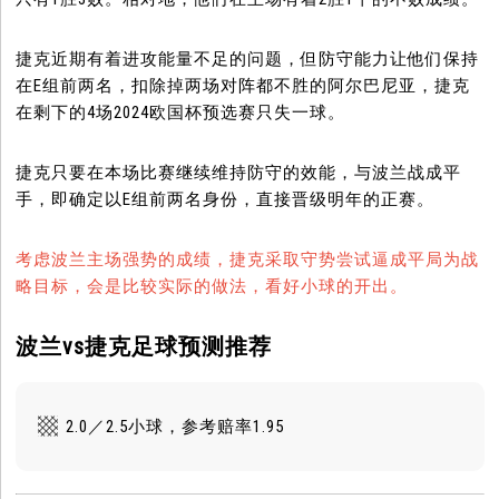
捷克近期有着进攻能量不足的问题，但防守能力让他们保持
在E组前两名，扣除掉两场对阵都不胜的阿尔巴尼亚，捷克
在剩下的4场2024欧国杯预选赛只失一球。
捷克只要在本场比赛继续维持防守的效能，与波兰战成平
手，即确定以E组前两名身份，直接晋级明年的正赛。
考虑波兰主场强势的成绩，捷克采取守势尝试逼成平局为战
略目标，会是比较实际的做法，看好小球的开出。
波兰vs捷克足球预测推荐
2.0／2.5小球，参考赔率1.95